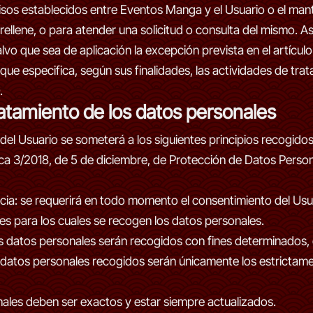
omisos establecidos entre Eventos Manga y el Usuario o el man
 rellene, o para atender una solicitud o consulta del mismo. 
vo que sea de aplicación la excepción prevista en el artícul
que especifica, según sus finalidades, las actividades de tr
.
tratamiento de los datos personales
del Usuario se someterá a los siguientes principios recogidos 
nica 3/2018, de 5 de diciembre, de Protección de Datos Perso
rencia: se requerirá en todo momento el consentimiento del Us
s para los cuales se recogen los datos personales.
 los datos personales serán recogidos con fines determinados, e
s datos personales recogidos serán únicamente los estrictame
onales deben ser exactos y estar siempre actualizados.