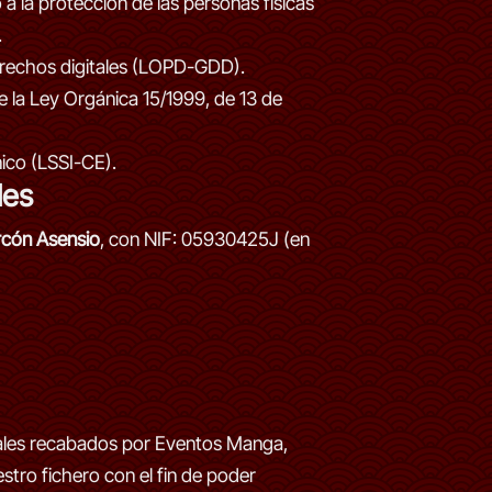
a la protección de las personas físicas
.
derechos digitales (LOPD-GDD).
e la Ley Orgánica 15/1999, de 13 de
nico (LSSI-CE).
les
rcón Asensio
, con NIF: 05930425J (en
nales recabados por Eventos Manga,
tro fichero con el fin de poder