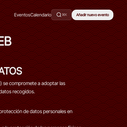
Eventos
Calendario
⌘K
Añadir nuevo evento
EB
DATOS
eb) se compromete a adoptar las
 datos recogidos.
 protección de datos personales en