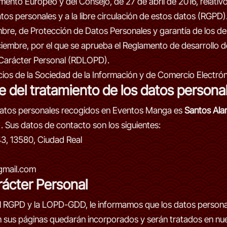
ento Europeo y del Consejo, de 27 de abril de 2016, relativo 
tos personales y a la libre circulación de estos datos (RGPD)
mbre, de Protección de Datos Personales y garantía de los 
ciembre, por el que se aprueba el Reglamento de desarrollo d
 Carácter Personal (RDLOPD).
vicios de la Sociedad de la Información y de Comercio Electró
e del tratamiento de los datos persona
 datos personales recogidos en Eventos Manga es
Santos Ala
. Sus datos de contacto son los siguientes:
 43, 13580, Ciudad Real
gmail.com
rácter Personal
 el RGPD y la LOPD-GDD, le informamos que los datos perso
 sus páginas quedarán incorporados y serán tratados en nues