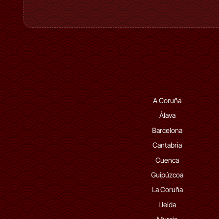
A Coruña
Álava
Barcelona
Cantabria
Cuenca
Guipúzcoa
La Coruña
Lleida