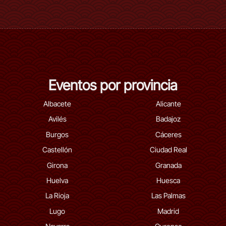
Eventos por provincia
Albacete
Alicante
Avilés
Badajoz
Burgos
Cáceres
Castellón
Ciudad Real
Girona
Granada
Huelva
Huesca
La Rioja
Las Palmas
Lugo
Madrid