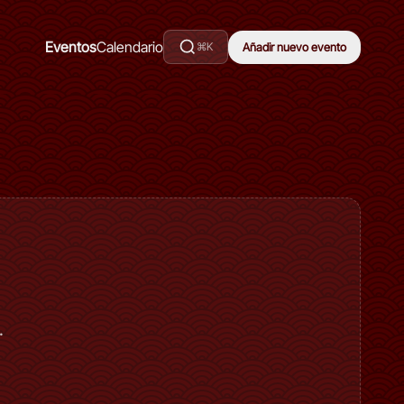
Eventos
Calendario
⌘K
Añadir nuevo evento
.