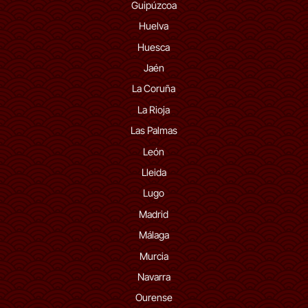
Guipúzcoa
Huelva
Huesca
Jaén
La Coruña
La Rioja
Las Palmas
León
Lleida
Lugo
Madrid
Málaga
Murcia
Navarra
Ourense