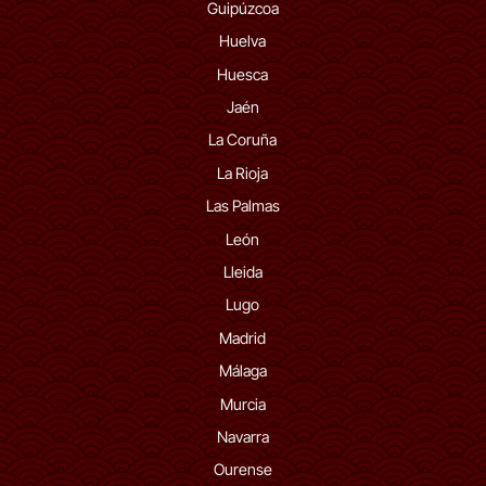
Guipúzcoa
Huelva
Huesca
Jaén
La Coruña
La Rioja
Las Palmas
León
Lleida
Lugo
Madrid
Málaga
Murcia
Navarra
Ourense