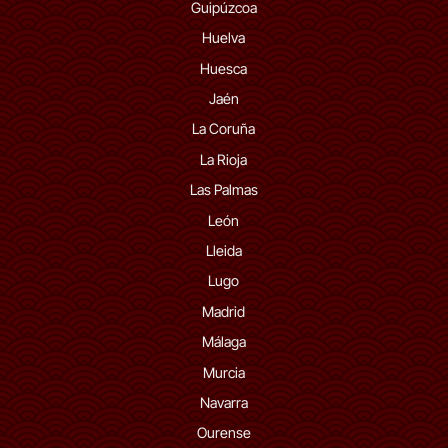
Guipúzcoa
Huelva
Huesca
Jaén
La Coruña
La Rioja
Las Palmas
León
Lleida
Lugo
Madrid
Málaga
Murcia
Navarra
Ourense