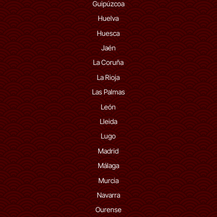
Guipúzcoa
Huelva
Huesca
Jaén
La Coruña
La Rioja
Las Palmas
León
Lleida
Lugo
Madrid
Málaga
Murcia
Navarra
Ourense