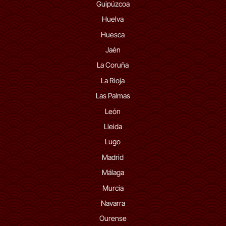
Guipúzcoa
Huelva
Huesca
Jaén
La Coruña
La Rioja
Las Palmas
León
Lleida
Lugo
Madrid
Málaga
Murcia
Navarra
Ourense