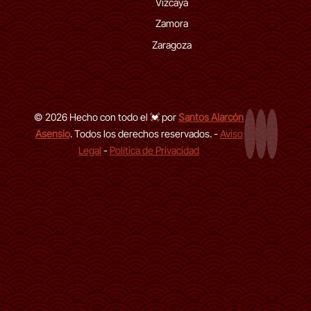
Vizcaya
Zamora
Zaragoza
© 2026 Hecho con todo el 💓 por
Santos Alarcón
Asensio
. Todos los derechos reservados. -
Aviso
Página Web
LinkedIn de
GitHub d
Legal
-
Política de Privacidad