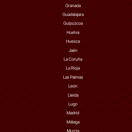
Granada
Guadalajara
Guipúzcoa
Huelva
Huesca
Jaén
La Coruña
La Rioja
Las Palmas
León
Lleida
Lugo
Madrid
Málaga
Murcia