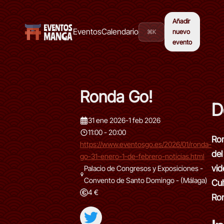
Añadir
Eventos
Calendario
⌘K
nuevo
evento
Ronda Go!
D
31 ene 2026
-
1 feb 2026
11:00 - 20:00
Ro
https://www.eventosgo.es/2026/01/ronda-
del
go-31-enero-1-de-febrero-noticias.html
vid
Palacio de Congresos y Exposiciones -
Convento de Santo Domingo - (Málaga)
Cul
4 €
Ro