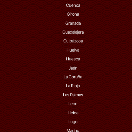
Cuenca
Girona
Granada
Guadalajara
Guipúzcoa
Huelva
Huesca
Jaén
La Coruña
La Rioja
Las Palmas
León
Lleida
Lugo
Madrid