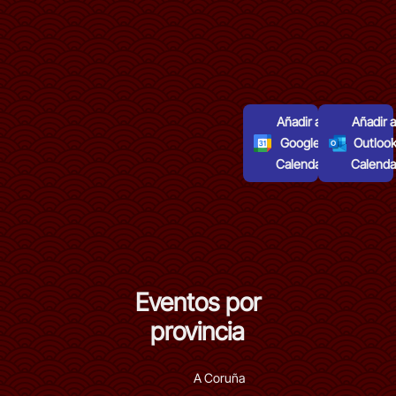
Añadir al
Añadir a
Google
Outloo
Calendar
Calenda
Eventos por
provincia
A Coruña