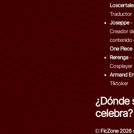
Loscertale
Traductor
Joseppe
-
Creador d
contenido
One Piece
Rerenga
-
Cosplayer
Armand Ent
Tiktoker
¿Dónde 
celebra?
El
FicZone 2026