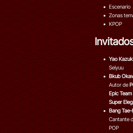
Escenario
Zonas tem
KPOP
Invitado
Yao Kazuk
Seiyuu
Bkub Oka
Autor de
P
Epic Team
Super Eleg
Bang Tae-
Cantante d
POP