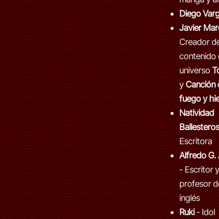
Diego Var
Javier Ma
Creador d
contenido 
universo
T
y
Canción 
fuego y hi
Natividad
Ballestero
Escritora
Alfredo G.
- Escritor 
profesor d
inglés
Ruki
- Idol