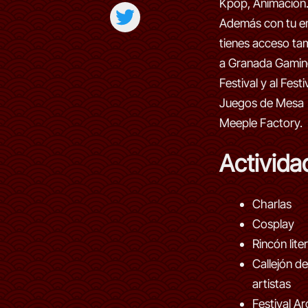
Kpop, Animació
Además con tu e
tienes acceso ta
a Granada Gami
Festival y al Festi
Juegos de Mesa
Meeple Factory.
Activida
Charlas
Cosplay
Rincón lite
Callejón de
artistas
Festival Ar