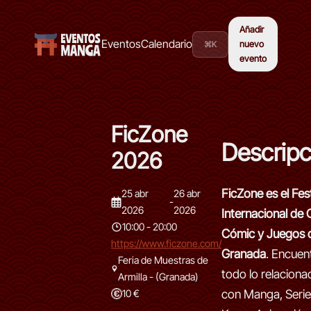
Añadir
Eventos
Calendario
⌘K
nuevo
evento
FicZone
Descripc
2026
FicZone es el Fest
25 abr
26 abr
-
2026
2026
Internacional de 
10:00 - 20:00
Cómic y Juegos 
https://www.ficzone.com/
Granada
. Encuen
Feria de Muestras de
todo lo relaciona
Armilla - (Granada)
con Manga, Serie
10 €