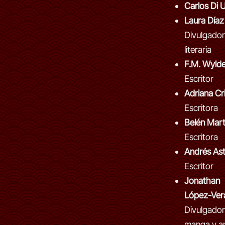
Carlos Di 
Laura Díaz
Divulgado
literaria
F.M. Wyld
Escritor
Adriana Cr
Escritora
Belén Mart
Escritora
Andrés Ast
Escritor
Jonathan
López-Ver
Divulgador
manga y a