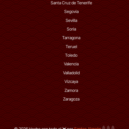
Santa Cruz de Tenerife
Segovia
Sevilla
Soria
Tarragona
Teruel
Toledo
Valencia
Valladolid
Vizcaya
Zamora
Zaragoza
© 2026 Hecho con todo el 💓 por
Santos Alarcón