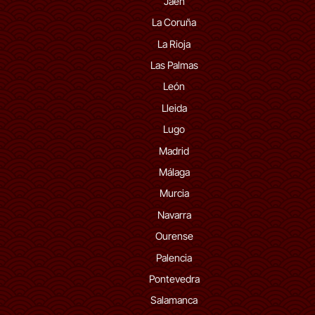
Jaén
La Coruña
La Rioja
Las Palmas
León
Lleida
Lugo
Madrid
Málaga
Murcia
Navarra
Ourense
Palencia
Pontevedra
Salamanca