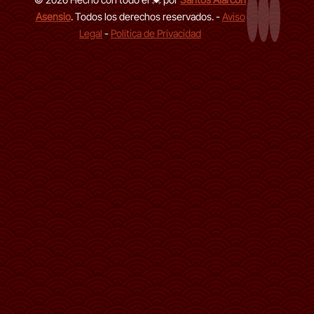
Asensio
. Todos los derechos reservados. -
Aviso
Página Web
LinkedIn de
GitHub d
Legal
-
Política de Privacidad