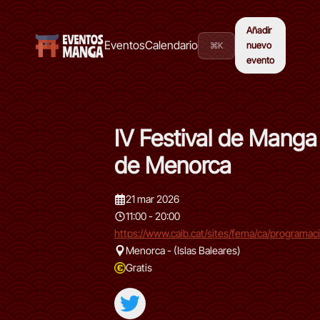
Añadir
Eventos
Calendario
⌘K
nuevo
evento
IV Festival de Manga
de Menorca
21 mar 2026
11:00 - 20:00
https://www.caib.cat/sites/fema/ca/programa
Menorca - (Islas Baleares)
Gratis