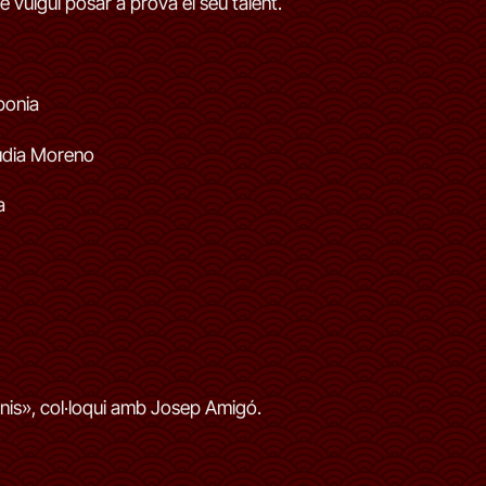
 vulgui posar a prova el seu talent.
ponia
udia Moreno
a
nis», col·loqui amb Josep Amigó.