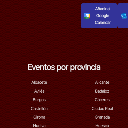
Añadir al
Google
Calendar
Eventos por provincia
Albacete
Alicante
Avilés
Badajoz
Burgos
Cáceres
Castellón
Ciudad Real
Girona
Granada
Huelva
Huesca