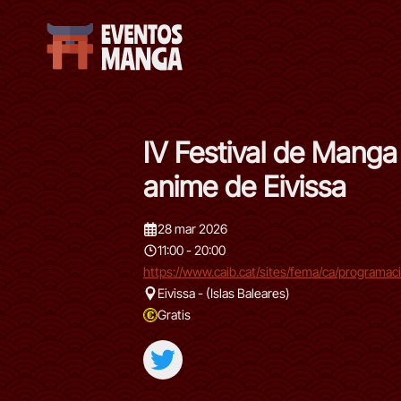
IV Festival de Manga 
anime de Eivissa
28 mar 2026
11:00 - 20:00
https://www.caib.cat/sites/fema/ca/programaci
Eivissa - (Islas Baleares)
Gratis