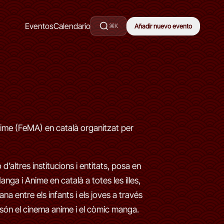
Eventos
Calendario
⌘K
Añadir nuevo evento
Anime (FeMA) en català organitzat per
 d’altres institucions i entitats, posa en
nga i Anime en català a totes les illes,
ana entre els infants i els joves a través
són el cinema anime i el còmic manga.