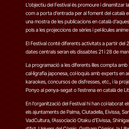
L’objectiu del Festival és promoure i dinamitzar l
com a porta d’entrada per al foment del català e
una mostra de les publicacions en català d’aque
pols a les projeccions de sèries i pel·lícules anime
El Festival conté diferents activitats a partir del 2
dates centrals seran els dissabtes 21 i 28 de març
La programació a les diferents illes compta amb t
cal·ligrafia japonesa, col·loquis amb experts en 
karaokes, concursos de disfresses, etc., i la projec
Ponyo al penya-segat o l’estrena en català de Lit
En l’organització del Festival hi han col·laborat el
els ajuntaments de Palma, Ciutadella, Eivissa, Sant
VadCultura, l’Associació Otaku d’Eivissa, Shiniga
d’Art, Univers del Còmic, Gotham Còmics, la Llibr