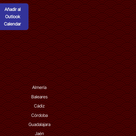
Añadir al
Outlook
Calendar
Almería
Baleares
Cádiz
Córdoba
Guadalajara
Jaén