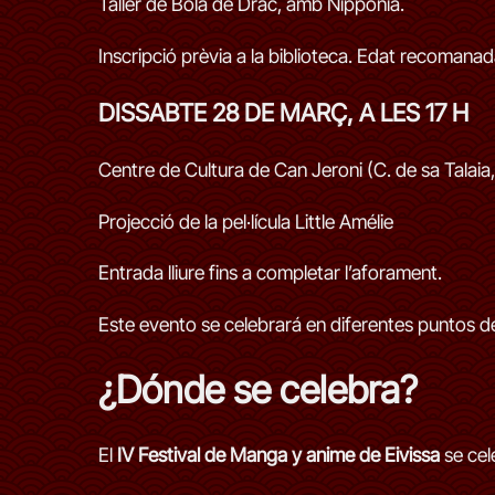
Taller de Bola de Drac, amb Nipponia.
Inscripció prèvia a la biblioteca. Edat recomanad
DISSABTE 28 DE MARÇ, A LES 17 H
Centre de Cultura de Can Jeroni (C. de sa Talaia,
Projecció de la pel·lícula Little Amélie
Entrada lliure fins a completar l’aforament.
Este evento se celebrará en diferentes puntos d
¿Dónde se celebra?
El
IV Festival de Manga y anime de Eivissa
se cel