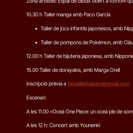
Zona artistes: Espai de dibuix obert a tothom que
10.30 h Taller manga amb Paco Garcia
Taller de jocs infantils japonesos, amb Nip
Taller de pompons de Pokémon, amb Clà
12.00 h Taller de bijuteria japonesa, amb Nipponi
15.00 Taller de dorayakis, amb Marga Orell
Inscripció prèvia a
femaillesbalears@gmail.com
Escenari:
A les 11.00 «Oceà One Piece: un oceà ple de som
A les 12 h: Concert amb Younenki