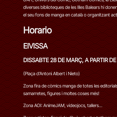
diverses biblioteques de les Illes Balears hi don
el seu fons de manga en català o organitzant acti
Horario
EIVISSA
DISSABTE 28 DE MARÇ, A PARTIR DE 
(Plaça d’Antoni Albert i Nieto)
Zona fira de còmics manga de totes les editorials 
samarretes, figures i moltes coses més!
Zona AOI: AnimeJAM, videojocs, tallers…