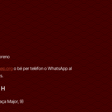
oreno
sep.org
o bé per telèfon o WhatsApp al
s.
 H
laça Major, 9)