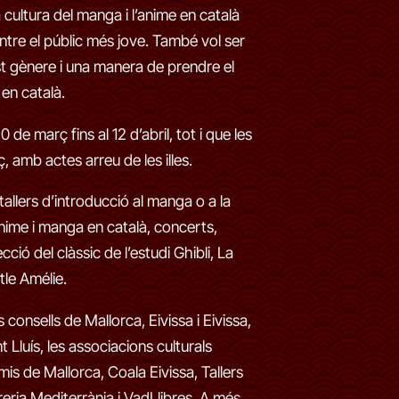
a cultura del manga i l’anime en català
ntre el públic més jove. També vol ser
st gènere i una manera de prendre el
 en català.
0 de març fins al 12 d’abril, tot i que les
, amb actes arreu de les illes.
allers d’introducció al manga o a la
anime i manga en català, concerts,
ció del clàssic de l’estudi Ghibli, La
tle Amélie.
s consells de Mallorca, Eivissa i Eivissa,
 Lluís, les associacions culturals
mis de Mallorca, Coala Eivissa, Tallers
eria Mediterrània i VadLlibres. A més,