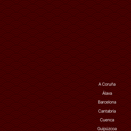
A Coruña
Álava
Barcelona
Cantabria
Cuenca
Guipúzcoa