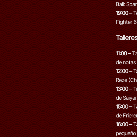
Ball: Spa
19:00 –
T
Fighter 6
Tallere
11:00 –
Ta
de notas
12:00 –
Ta
Reze (Ch
13:00 –
Ta
de Saiya
15:00 –
Ta
de Friere
16:00 –
Ta
pequeño