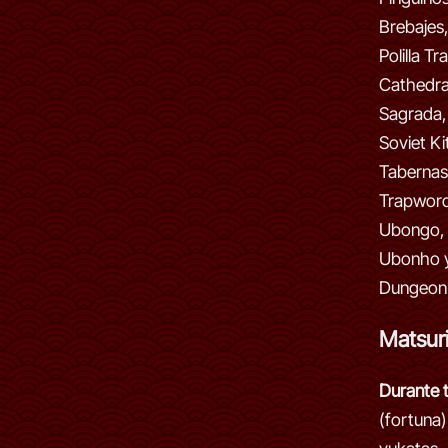
Brebajes,
Polilla T
Cathedra
Sagrada,
Soviet Ki
Tabernas
Trapwords
Ubongo, 
Ubonho y
Dungeon
Matsur
Durante t
(fortuna)