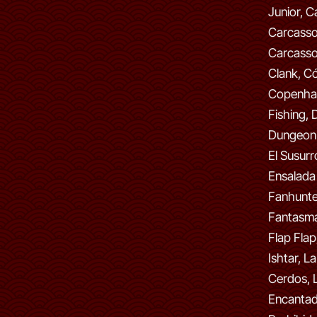
Junior, 
Carcasso
Carcasso
Clank, C
Copenha
Fishing,
Dungeon F
El Susurr
Ensalada
Fanhunter
Fantasma
Flap Flap
Ishtar, La
Cerdos, 
Encantada