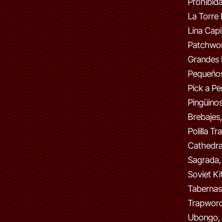
Prohibida
La Torre
Lina Capi
Patchwor
Grandes
Pequeños
Pick a Pe
Pingüinos
Brebajes,
Polilla T
Cathedra
Sagrada,
Soviet Ki
Tabernas
Trapwords
Ubongo, 