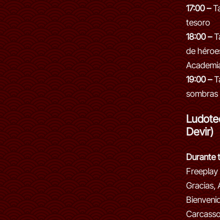
17:00 –
Ta
tesoro
18:00 –
Ta
de héroe
Academi
19:00 –
Ta
sombras 
Ludote
Devir)
Durante t
Freeplay
Gracias, 
Bienveni
Carcasso