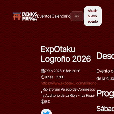
Añadir
Eventos
Calendario
⌘K
nuevo
evento
ExpOtaku
Desc
Logroño 2026
Evento d
7 feb 2026
-
8 feb 2026
10:00 - 21:00
de la ci
https://www.expotaku.com/logrono
Riojaforum Palacio de Congresos
Prog
y Auditorio de La Rioja - (La Rioja)
9 €
Sábad