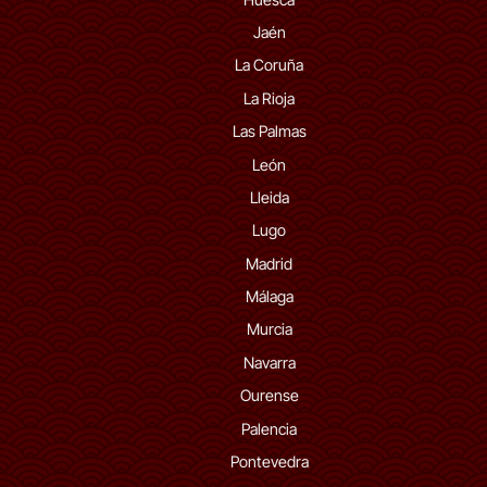
Jaén
La Coruña
La Rioja
Las Palmas
León
Lleida
Lugo
Madrid
Málaga
Murcia
Navarra
Ourense
Palencia
Pontevedra