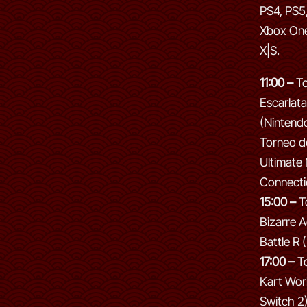
PS4, PS5,
Xbox One
X|S.
11:00 –
To
Escarlata
(Nintend
Torneo d
Ultimate 
Connecti
15:00 –
T
Bizarre A
Battle R 
17:00 –
To
Kart Wor
Switch 2