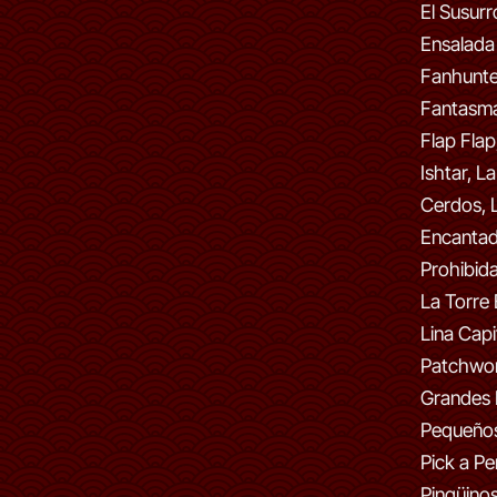
El Susurr
Ensalada
Fanhunter
Fantasma
Flap Flap
Ishtar, La
Cerdos, 
Encantada
Prohibida
La Torre
Lina Capi
Patchwor
Grandes
Pequeños
Pick a Pe
Pingüinos