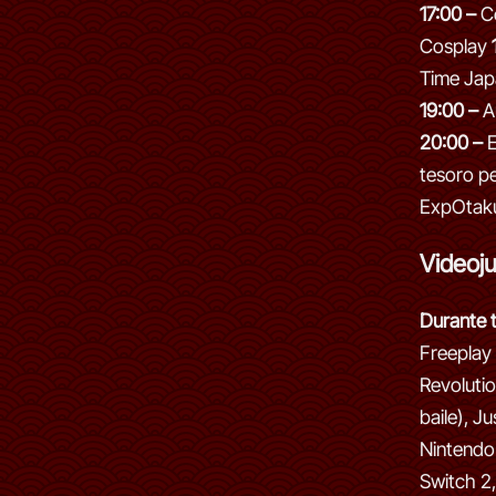
17:00 –
C
Cosplay
Time Jap
19:00 –
Au
20:00 –
E
tesoro p
ExpOtak
Videoj
Durante t
Freeplay
Revoluti
baile), J
Nintendo
Switch 2,