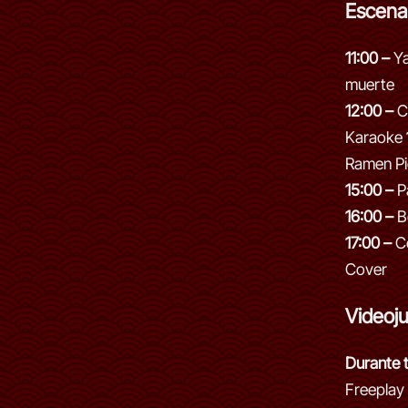
Escena
11:00 –
Ya
muerte
12:00 –
C
Karaoke
Ramen Pi
15:00 –
P
16:00 –
Bo
17:00 –
Co
Cover
Videoj
Durante t
Freeplay