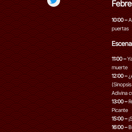
Febre
10:00 –
A
puertas
Escena
11:00 –
Ya
muerte
12:00 –
¿
(Sinopsis 
Adivina c
13:00 –
R
Picante
15:00 –
¡
16:00 –
Bo