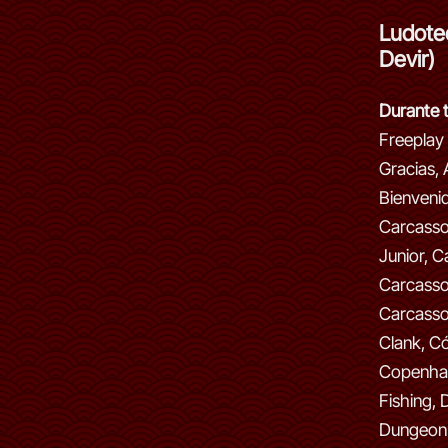
Ludote
Devir)
Durante t
Freeplay
Gracias, 
Bienveni
Carcasso
Junior, 
Carcasso
Carcasso
Clank, C
Copenha
Fishing,
Dungeon F