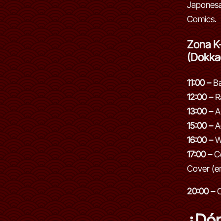
Japonesa
Comics.
Zona K
(Dokka
11:00 –
Ba
12:00 –
R
13:00 –
Au
15:00 –
A
16:00 –
W
17:00 –
Co
Cover (en
20:00 –
C
¿Dó