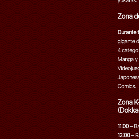
yukatas.
Zona de
Durante t
gigante 
4 catego
Manga y 
Videojue
Japonesa
Comics.
Zona K
(Dokka
11:00 –
Ba
12:00 –
R