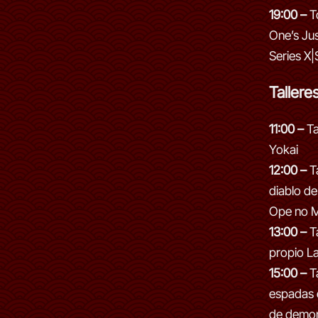
19:00 –
T
One’s Ju
Series X|
Tallere
11:00 –
Ta
Yokai
12:00 –
Ta
diablo d
Ope no M
13:00 –
Ta
propio L
15:00 –
Ta
espadas 
de demon