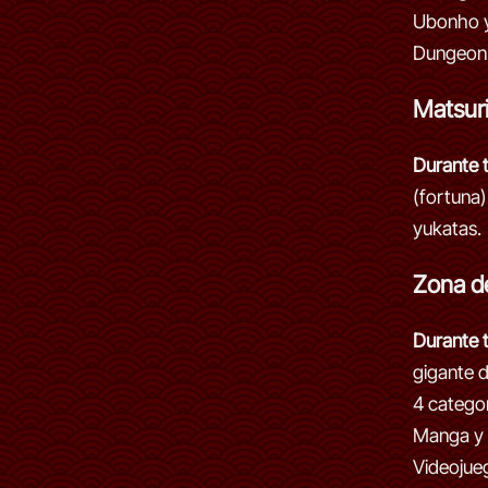
Ubonho y
Dungeon
Matsur
Durante t
(fortuna)
yukatas.
Zona de
Durante t
gigante 
4 catego
Manga y 
Videojue