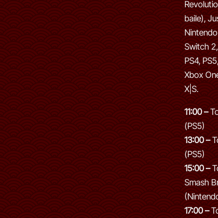
Revoluti
baile), J
Nintendo
Switch 2,
PS4, PS5,
Xbox One
X|S.
11:00 –
To
(PS5)
13:00 –
T
(PS5)
15:00 –
T
Smash Br
(Nintend
17:00 –
To