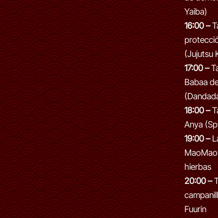
Yaiba)
16:00 –
Ta
protecci
(Jujutsu 
17:00 –
Ta
Babaa de
(Dandad
18:00 –
Ta
Anya (Sp
19:00 –
La
MaoMao:
hierbas
20:00 –
T
campanill
Fuurin