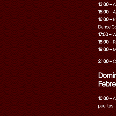
13:00 –
Au
15:00 –
A
16:00 –
Ex
Dance C
17:00 –
Wh
18:00 –
R
19:00 –
M
21:00 –
Ci
Domin
Febre
10:00 –
A
puertas