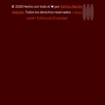
© 2026 Hecho con todo el 💓 por
Santos Alarcón
Asensio
. Todos los derechos reservados. -
Aviso
Página Web
LinkedIn de
GitHub d
Legal
-
Política de Privacidad