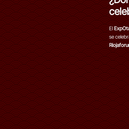
cele
El
ExpOt
se celebr
Riojafor