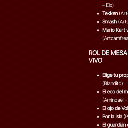
– Elx)
Tekken
(Art
Smash
(Art
Mario Kart 
(Artcamfre
ROL DE MESA
VIVO
Elige tu pro
(Blandito)
El eco del 
(Aminoaël –
El ojo de Vol
Por la Isla
(Po
El guardián