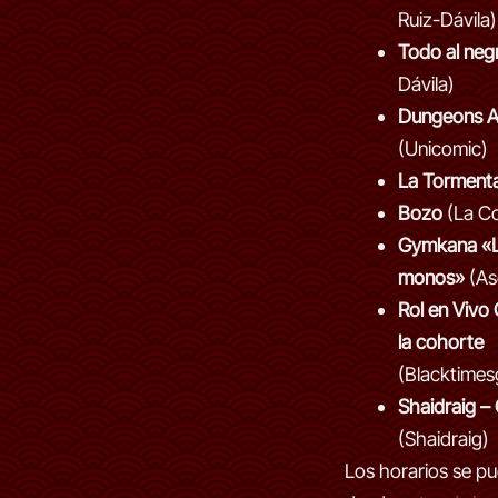
Ruiz-Dávila)
Todo al neg
Dávila)
Dungeons A
(Unicomic)
La Torment
Bozo
(La C
Gymkana «L
monos»
(As
Rol en Vivo
la cohorte
(Blacktime
Shaidraig 
(Shaidraig)
Los horarios se p