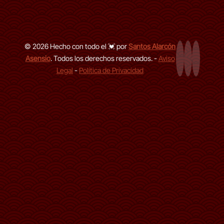
© 2026 Hecho con todo el 💓 por
Santos Alarcón
Asensio
. Todos los derechos reservados. -
Aviso
Página Web
LinkedIn de
GitHub d
Legal
-
Política de Privacidad