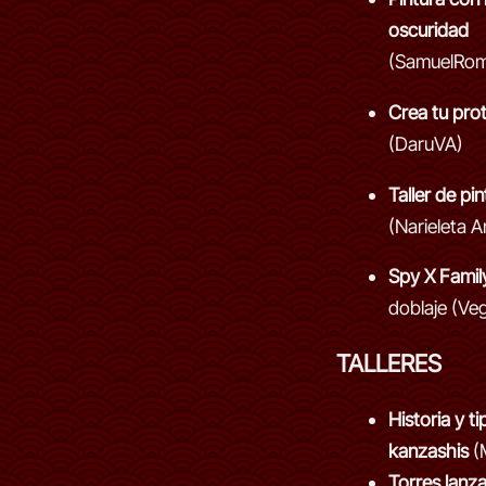
oscuridad
(SamuelRom
Crea tu pro
(DaruVA)
Taller de pi
(Narieleta A
Spy X Famil
doblaje (Ve
TALLERES
Historia y t
kanzashis
(
Torres lanz