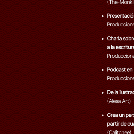
(The-Monki
Presentació
Produccion
Charla sobr
a la escritur
Produccion
Podcast en 
Produccion
De la ilustra
(Alesa Art)
Crea un pers
partir de cu
(Calitchee)