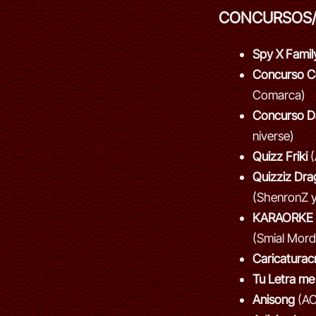
CONCURSOS/
Spy X Famil
Concurso C
Comarca)
Concurso D
niverse)
Quizz Friki
(
Quizziz Dra
(ShenronZ 
KARAORKE
(Smial Mord
Caricatura
Tu Letra me
Anisong
(A