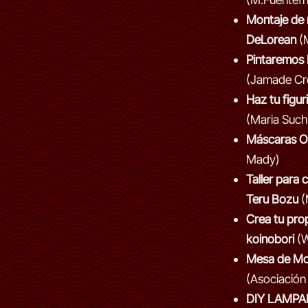
Montaje de 
DeLorean
(M
Pintaremos
(Jamade Cr
Haz tu figur
(Maria Such
Máscaras O
Mady)
Taller para 
Teru Bozu
(
Crea tu pro
koinobori
(W
Mesa de Mo
(Asociació
DIY LAMPA