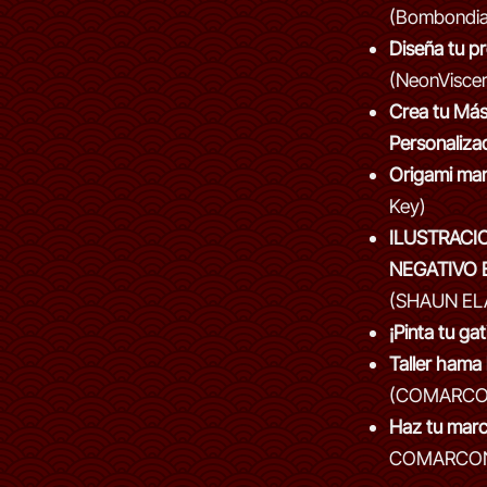
(Bombondia
Diseña tu p
(NeonViscer
Crea tu Má
Personaliza
Origami ma
Key)
ILUSTRACI
NEGATIVO 
(SHAUN EL
¡Pinta tu gat
Taller hama
(COMARCO
Haz tu mar
COMARCO