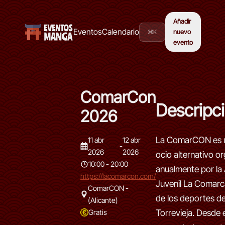
Añadir
Eventos
Calendario
⌘K
nuevo
evento
ComarCon
Descripc
2026
La ComarCON es u
11 abr
12 abr
-
2026
2026
ocio alternativo o
10:00 - 20:00
anualmente por la
https://lacomarcon.com/
Juvenil La Comarca
ComarCON -
de los deportes de
(Alicante)
Torrevieja. Desde e
Gratis