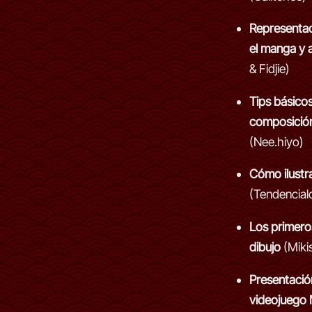
Representa
el manga y 
& Fidjie)
Tips básico
composición 
(Nee.hiyo)
Cómo ilustr
(Tendencial
Los primero
dibujo
(Miki
Presentación
videojueg