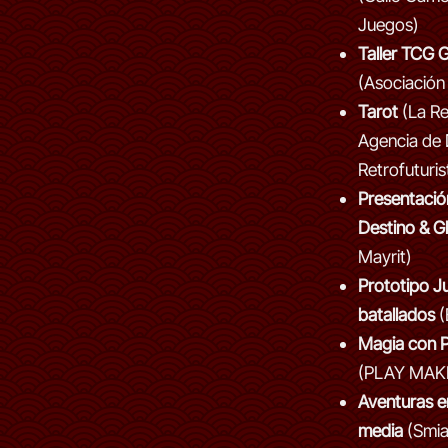
Juegos)
Taller TCG
(Asociació
Tarot
(La Re
Agencia de 
Retrofuturis
Presentació
Destino & Gl
Mayrit)
Prototipo 
batallados
(
Magia con
(PLAY MAK
Aventuras en
media
(Smia