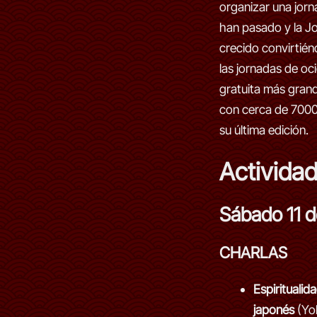
organizar una jorn
han pasado y la J
crecido convirtié
las jornadas de oci
gratuita más gran
con cerca de 7000 
su última edición.
Activida
Sábado 11 de
CHARLAS
Espiritualida
japonés
(Yok