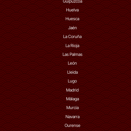
Guipúzcoa
Huelva
Huesca
Jaén
La Coruña
La Rioja
Las Palmas
León
Lleida
Lugo
Madrid
Málaga
Murcia
Navarra
Ourense