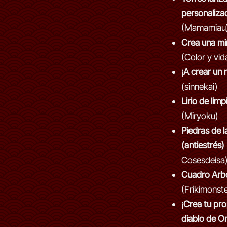
personaliza
(Mamamiau
Crea una min
(Color y vid
¡A crear un 
(sinnekai)
Lirio de lim
(Miryoku)
Piedras de l
(antiestrés)
Cosesdeisa
Cuadro Arb
(Frikimonst
¡Crea tu pro
diablo de O