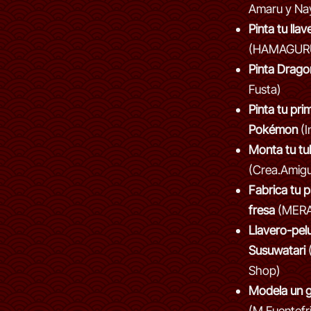
Amaru y Na
Pinta tu llav
(HAMAGUR
Pinta Dragon
Fusta)
Pinta tu pri
Pokémon
(I
Monta tu tu
(Crea.Amig
Fabrica tu p
fresa
(MERA
Llavero-pel
Susuwatari
Shop)
Modela un 
(M.Fuentefr