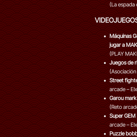
(La espada 
VIDEOJUEGO
Máquinas G
jugar a MA
(PLAY MAK
Juegos de r
(Asociación 
Street fighte
arcade – Elx
Garou mark 
(Reto arcade
Super GEM 
arcade – Elx
Puzzle bobb