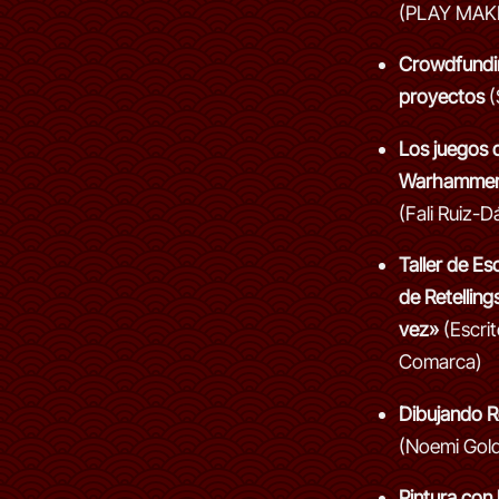
(PLAY MAK
Crowdfundin
proyectos
(
Los juegos d
Warhammer
(Fali Ruiz-Dá
Taller de Es
de Retelling
vez»
(Escrit
Comarca)
Dibujando R
(Noemi Gold
Pintura con b