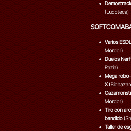
Demostraci
(Ludoteca)
SOFTCOMAB
Varios ESD
Mordor)
Duelos Nerf
Razia)
Mega robo-b
X
(Biohazar
Cazamonst
Mordor)
Tiro con arc
bandido
(Sh
Taller de es