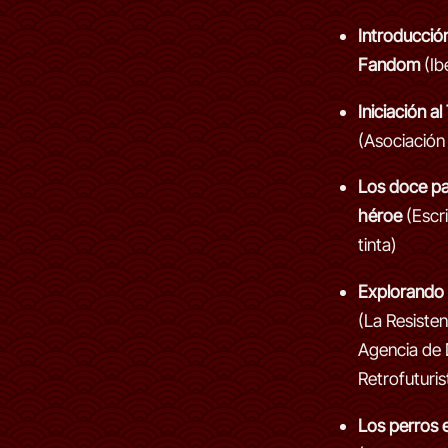
Introducción
Fandom
(Ib
Iniciación 
(Asociació
Los doce pas
héroe
(Escri
tinta)
Explorando
(La Resiste
Agencia de 
Retrofuturis
Los perros 