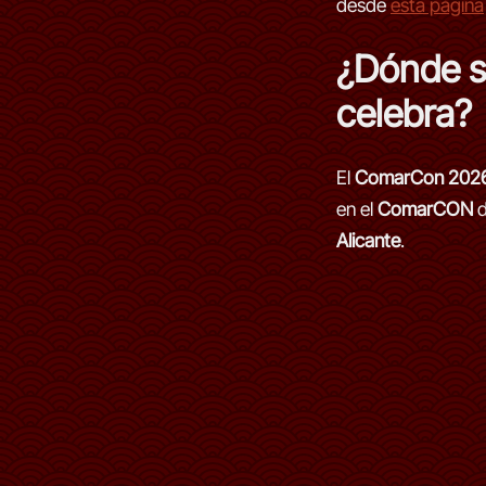
desde
esta página
¿Dónde 
celebra?
El
ComarCon 202
en el
ComarCON
Alicante
.