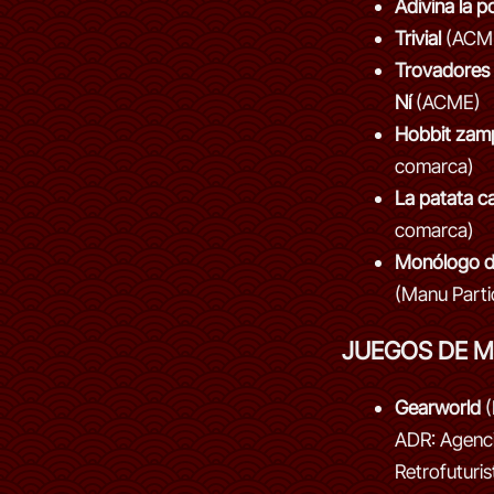
Adivina la p
Trivial
(ACM
Trovadores 
Ní
(ACME)
Hobbit zam
comarca)
La patata ca
comarca)
Monólogo d
(Manu Parti
JUEGOS DE 
Gearworld
(
ADR: Agenci
Retrofuturis