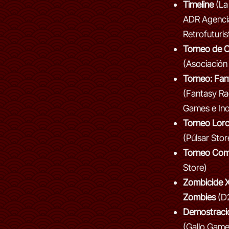
Timeline
(La
ADR Agencia
Retrofuturis
Torneo de C
(Asociación
Torneo: Fan
(Fantasy Ra
Games e In
Torneo Lor
(Púlsar Stor
Torneo Co
Store)
Zombicide X
Zombies
(D
Demostraci
(Gallo Gam