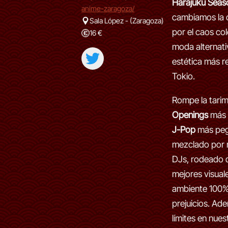
Harajuku Seas
anime-zaragoza/
cambiamos la 
Sala López - (Zaragoza)
por el caos col
16 €
moda alternativ
estética más r
Tokio.
Rompe la tarim
Openings
más é
J-Pop
más peg
mezclado por 
DJs, rodeado d
mejores visual
ambiente 100% 
prejuicios. Ade
límites en nues