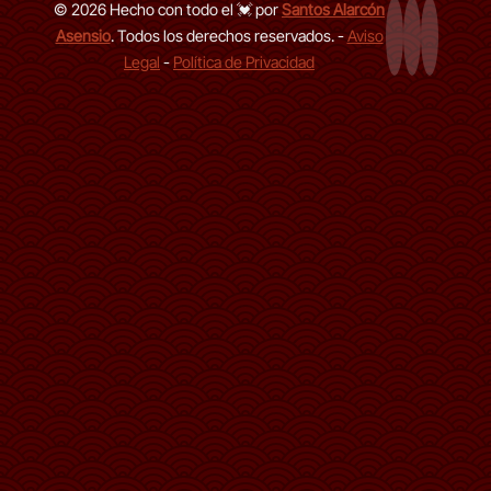
© 2026 Hecho con todo el 💓 por
Santos Alarcón
Asensio
. Todos los derechos reservados. -
Aviso
Página Web
LinkedIn de
GitHub d
Legal
-
Política de Privacidad