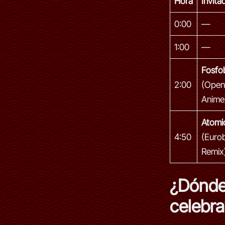
Hora
Invita
0:00
—
1:00
—
Fosfob
2:00
(Open
Anime
Atomi
4:50
(Euro
Remix
¿Dónde
celebra