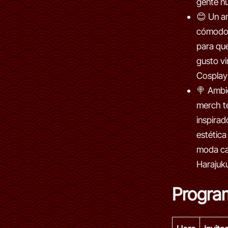
gente n
😊 Un a
cómodo 
para que
gusto vi
Cosplay
🍭 Ambi
merch t
inspirad
estética
moda cal
Harajuk
Progra