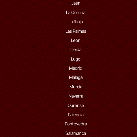
Jaén
La Coruña
La Rioja
Las Palmas
León
Lleida
Lugo
Madrid
Málaga
Murcia
Navarra
Ourense
Palencia
Pontevedra
Salamanca