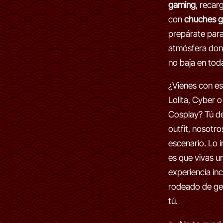
gaming
, recar
con
chuches g
prepárate par
atmósfera don
no baja en tod
¿Vienes con es
Lolita, Cyber o
Cosplay? Tú de
outfit, nosotr
escenario. Lo 
es que vivas u
experiencia inc
rodeado de gen
tú.