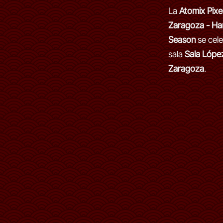
La
Atomix Pixe
Zaragoza - Ha
Season
se cele
sala
Sala Lópe
Zaragoza
.