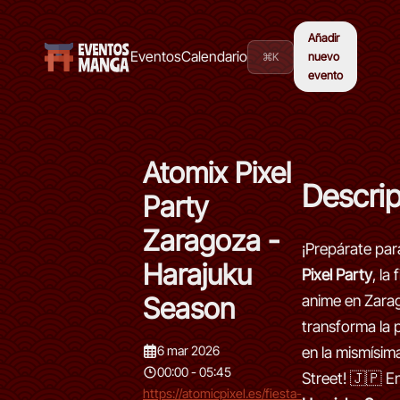
Añadir
Eventos
Calendario
⌘K
nuevo
evento
Atomix Pixel
Descri
Party
Zaragoza -
¡Prepárate pa
Harajuku
Pixel Party
, la
Season
anime en Zara
transforma la p
6 mar 2026
en la mismísim
00:00 - 05:45
Street! 🇯🇵 E
https://atomicpixel.es/fiesta-