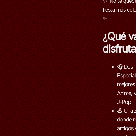
✨ ¡No te quede
fiesta más colo
✨
¿Qué v
disfrut
🎧 DJs
Especial
mejores
Anime, 
J-Pop
🕹 Una 
donde r
amigos 