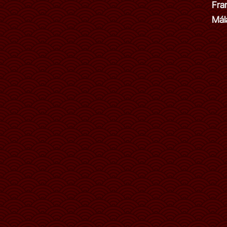
Fra
Mál