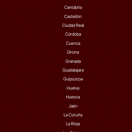
Cantabria
Castellón
Ciudad Real
Córdoba
Cuenca
Girona
Granada
Guadalajara
Guipúzcoa
Huelva
Huesca
Jaén
La Coruña
La Rioja