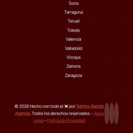
Soria
Tarragona
Teruel
Toledo
Valencia
Valladolid
Vizcaya
Zamora
Zaragoza
© 2026 Hecho con todo el 💓 por
Santos Alarcón
Asensio
. Todos los derechos reservados. -
Aviso
Página Web
LinkedIn de
GitHub d
Legal
-
Política de Privacidad