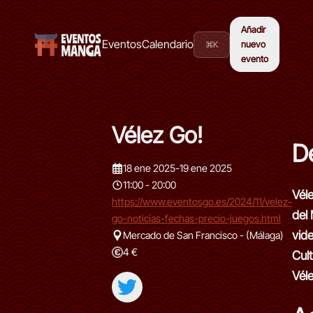
Añadir
Eventos
Calendario
⌘K
nuevo
evento
Vélez Go!
D
18 ene 2025
-
19 ene 2025
11:00 - 20:00
Vél
https://www.eventosgo.es/2024/11/velez-
del
go-noticias-fechas-precio-juegos.html
vide
Mercado de San Francisco - (Málaga)
4 €
Cult
Vél