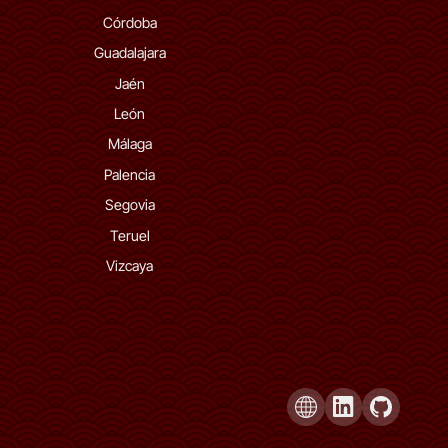
Córdoba
Guadalajara
Jaén
León
Málaga
Palencia
Segovia
Teruel
Vizcaya
Página Web
LinkedIn de Sant
GitHub de 