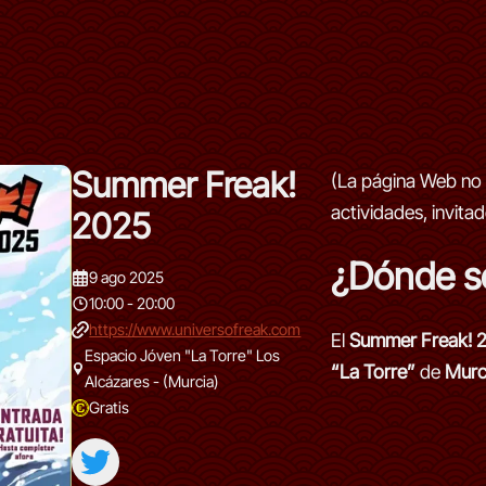
Summer Freak!
(La página Web no 
actividades, invita
2025
¿Dónde s
9 ago 2025
10:00 - 20:00
https://www.universofreak.com
El
Summer Freak! 
Espacio Jóven "La Torre" Los
“La Torre”
de
Murc
Alcázares - (Murcia)
Gratis