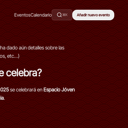
Eventos
Calendario
⌘K
Añadir nuevo evento
ha dado aún detalles sobre las
dos, etc…)
e celebra?
2025
se celebrará en
Espacio Jóven
ia
.