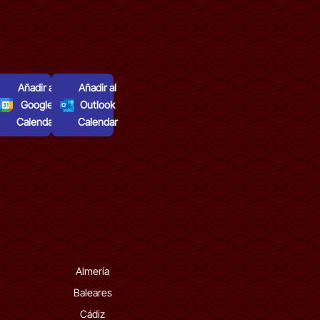
Añadir al
Añadir al
Google
Outlook
Calendar
Calendar
Almería
Baleares
Cádiz