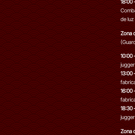
18:00 
Comba
de luz
Zona 
(Guard
10:00 
jugger
13:00 
fabric
16:00 
fabric
18:30 
jugger
Zona 