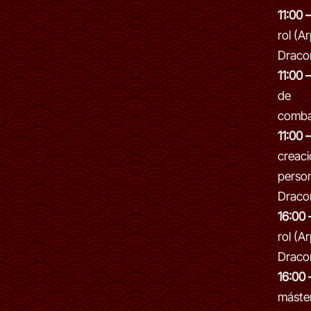
11:00 
rol (A
Dracon
11:00 
de
combat
11:00 
creaci
person
Dracon
16:00 
rol (A
Dracon
16:00 
máste