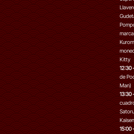
Llaver
Gudet
Pompo
marca
Kurom
moned
Kitty
12:30 
de Po
Man)
13:30 
cuadro
Satoru
Kaisen
15:00 