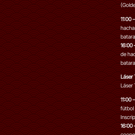
(Gold
11:00 
hachas
batar
16:00 
de hac
batar
Láser
Láser 
11:00 
fútbol
Inscri
16:00 
cooper