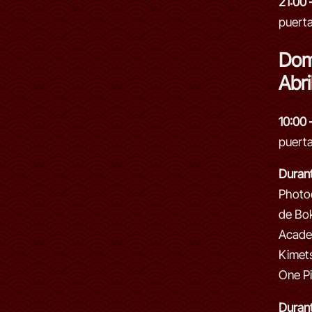
21:00 
puert
Dom
Abri
10:00 
puert
Durant
Photoc
de Bo
Academ
Kimets
One Pi
Durant