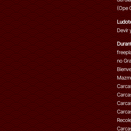
(Ope 
Ludot
Devir 
Durant
freepl
no Gra
Bienve
Mazmo
Carca
Carcas
Carca
Carca
Recole
Carcas