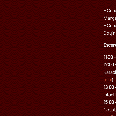
–
Conc
Manga 
–
Conc
Doujin
Escen
11:00 
12:00 
Karao
aquí
)
13:00 
Infanti
15:00 
Cospla