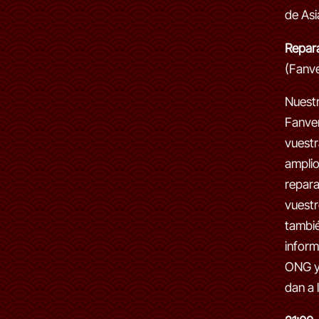
de Asi
Repar
(Fanv
Nuest
Fanve
vuestr
amplio
repara
vuestr
tambié
inform
ONG y 
dan a 