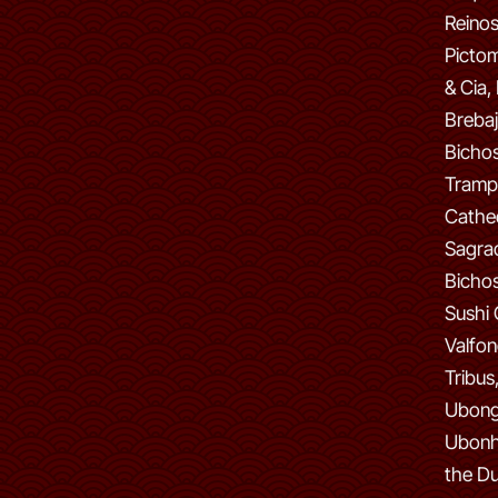
Reinos
Pictom
& Cia,
Brebaj
Bichos,
Tramp
Cathed
Sagra
Bichos
Sushi 
Valfon
Tribus
Ubong
Ubonh
the D