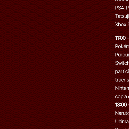
PS4, P
Tatsuj
Xbox S
11:00 
Pokém
Púrpu
Switc
partic
traer 
Ninten
copia 
13:00 
Narut
Ultima