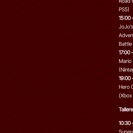
Road t
PS5)
15:00 
JoJo’s
Advent
Battle
17:00 
Mario 
(Ninte
19:00 
Hero O
(Xbox 
Taller
10:30 
Superc