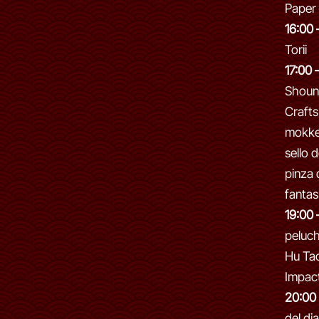
Paper
16:00 
Torii
17:00 
Shoun
Crafts
mokke,
sello 
pinza 
fanta
19:00 
peluc
Hu Ta
Impac
20:00
del di