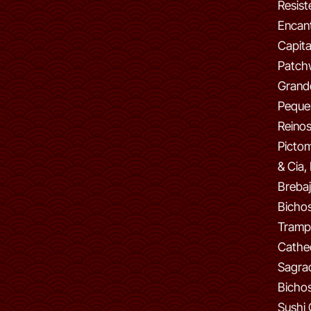
Resist
Encant
Capita
Patch
Grand
Peque
Reinos
Pictom
& Cia,
Brebaj
Bichos,
Tramp
Cathed
Sagra
Bichos
Sushi 