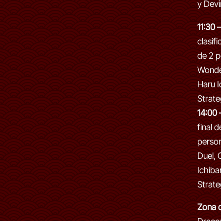
y Devi
11:30 
clasif
de 2 p
Wonder
Haru I
Strat
14:00 
final 
perso
Duel, 
Ichiba
Strat
Zona d