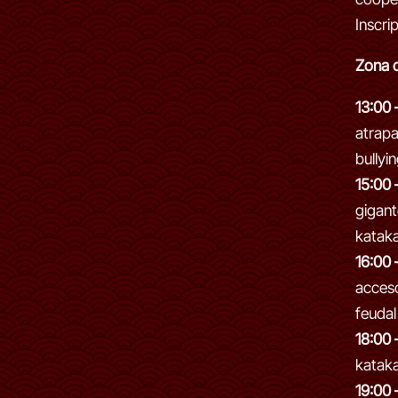
Inscri
Zona 
13:00 
atrapa
bully
15:00 
gigant
katak
16:00 
acceso
feudal
18:00 
katak
19:00 