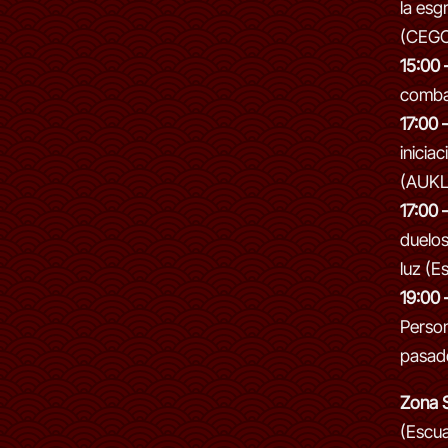
la esg
(CEG
15:00 
comba
17:00 
inicia
(AUKL
17:00 
duelos
luz (E
19:00 
Person
pasad
Zona 
(Escu