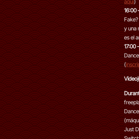
aquí
)
16:00 
Fake? 
y una 
es el 
17:00 
Dance
(
inscr
Video
Durant
freepl
Dance
(máqui
Just D
Switch