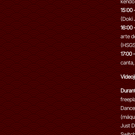
kendo
15:00 
(Doki 
16:00 
arte d
(HSGS
17:00 
canta, 
Video
Durant
freepl
Dance
(máqui
Just D
Switch