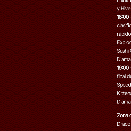
y Hive
18:00 
clasif
rápido
Explod
Sushi 
Diama
19:00 
final 
Speed
Kitten
Diama
Zona d
Dracon