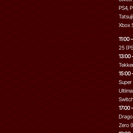
PS4, P
Tatsuj
Xbox S
11:00 
25 (P
13:00 
Tekke
15:00 
Super
Ultima
Switc
17:00 
Dragon
Zero 