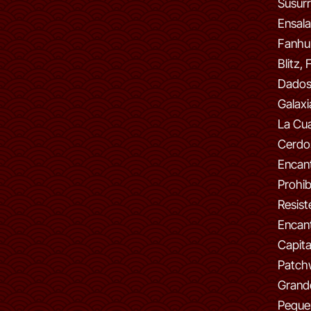
Susurr
Ensala
Fanhu
Blitz,
Dados,
Galaxi
La Cua
Cerdos
Encant
Prohib
Resist
Encant
Capita
Patch
Grand
Peque