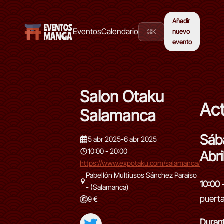
Añadir
Eventos
Calendario
⌘K
nuevo
evento
Salon Otaku
Act
Salamanca
Sáb
5 abr 2025
-
6 abr 2025
10:00 - 20:00
Abri
https://www.expotaku.com/salamanca/
Pabellón Multiusos Sánchez Paraíso
10:00 
- (Salamanca)
puert
9 €
Durant