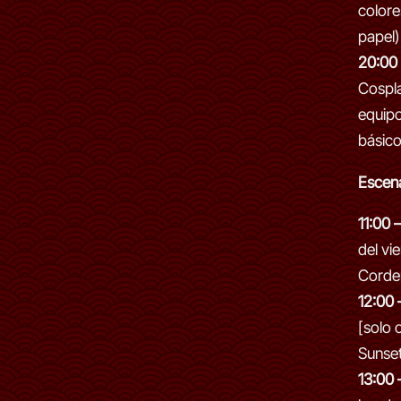
colore
papel)
20:00
Cospla
equip
básico
Escen
11:00 
del vi
Corde
12:00 
[solo 
Sunse
13:00 