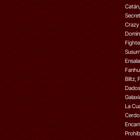
Catán,
Secre
Crazy 
Domin
Fighte
Susurr
Ensala
Fanhu
Blitz,
Dados,
Galaxi
La Cua
Cerdos
Encant
Prohib