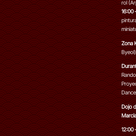
rol (Ar
16:00 
pintur
miniat
Zona 
Byeol)
Durant
Rando
Proye
Dance 
Dojo d
Marcia
12:00 