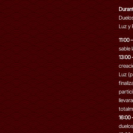
Durant
Duelos
Luz y 
11:00 
sable 
13:00 
creaci
Luz (p
finaliza
partic
llevar
totalm
16:00 
duelos