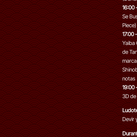
16:00 
Se Bu
Piece)
17:00 
Yaiba 
de Tan
marca
Shinob
notas
19:00 
3D de
Ludot
Devir 
Durant