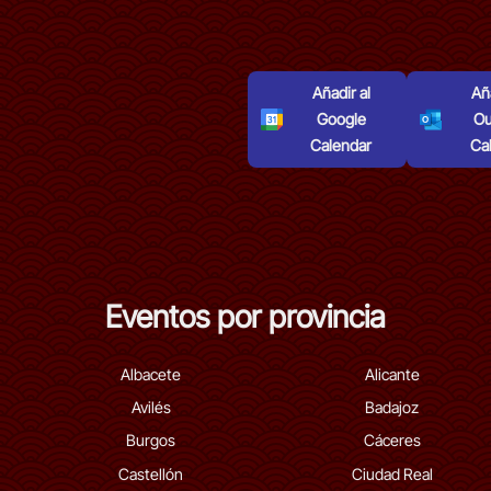
Añadir al
Aña
Google
Ou
Calendar
Ca
Eventos por provincia
Albacete
Alicante
Avilés
Badajoz
Burgos
Cáceres
Castellón
Ciudad Real