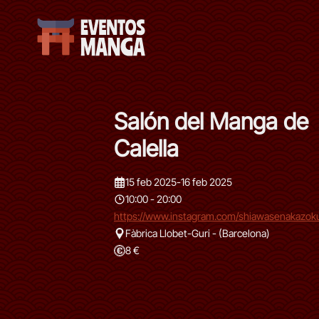
Salón del Manga de
Calella
15 feb 2025
-
16 feb 2025
10:00 - 20:00
https://www.instagram.com/shiawasenakazok
Fàbrica Llobet-Guri - (Barcelona)
8 €