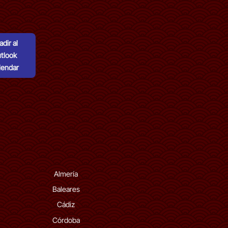
dir al
tlook
lendar
Almería
Baleares
Cádiz
Córdoba