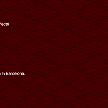
iece
)
 la
Barcelona
.