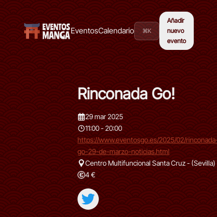
Añadir
Eventos
Calendario
⌘K
nuevo
evento
Rinconada Go!
29 mar 2025
11:00 - 20:00
https://www.eventosgo.es/2025/02/rinconada
go-29-de-marzo-noticias.html
Centro Multifuncional Santa Cruz - (Sevilla)
4 €