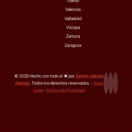
Toledo
Valencia
Valladolid
Vizcaya
Zamora
Zaragoza
© 2026 Hecho con todo el 💓 por
Santos Alarcón
Asensio
. Todos los derechos reservados. -
Aviso
Página Web
LinkedIn de
GitHub d
Legal
-
Política de Privacidad