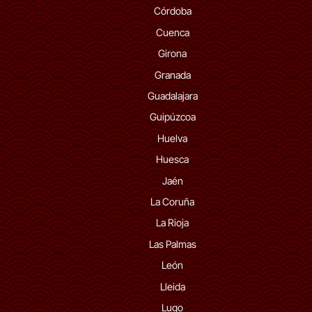
Córdoba
Cuenca
Girona
Granada
Guadalajara
Guipúzcoa
Huelva
Huesca
Jaén
La Coruña
La Rioja
Las Palmas
León
Lleida
Lugo