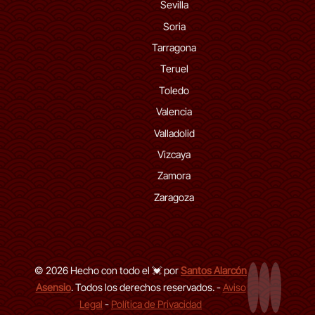
Sevilla
Soria
Tarragona
Teruel
Toledo
Valencia
Valladolid
Vizcaya
Zamora
Zaragoza
© 2026 Hecho con todo el 💓 por
Santos Alarcón
Asensio
. Todos los derechos reservados. -
Aviso
Página Web
LinkedIn de
GitHub d
Legal
-
Política de Privacidad