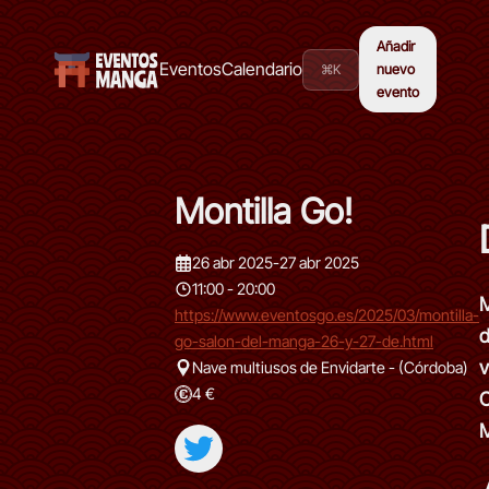
Añadir
Eventos
Calendario
⌘K
nuevo
evento
Montilla Go!
26 abr 2025
-
27 abr 2025
11:00 - 20:00
M
https://www.eventosgo.es/2025/03/montilla-
d
go-salon-del-manga-26-y-27-de.html
v
Nave multiusos de Envidarte - (Córdoba)
4 €
C
M