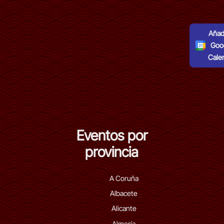
Añadi
Goo
Cale
Eventos por
provincia
A Coruña
Albacete
Alicante
Almería