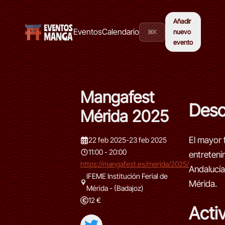
Añadir
Eventos
Calendario
⌘K
nuevo
evento
Mangafest
Desc
Mérida 2025
El mayor 
22 feb 2025
-
23 feb 2025
11:00 - 20:00
entreteni
https://mangafest.es/merida/2025/
Andalucía
IFEME Institución Ferial de
Mérida.
Mérida - (Badajoz)
12 €
Acti