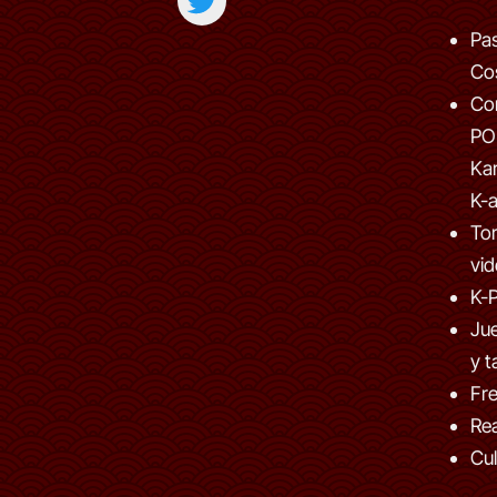
Pas
Co
Co
PO
Kar
K-a
To
vi
K-
Ju
y t
Fre
Rea
Cul