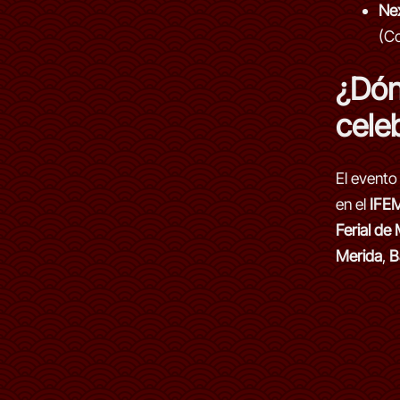
Ne
(Co
¿Dón
cele
El evento
en el
IFEM
Ferial de
Merida
,
B