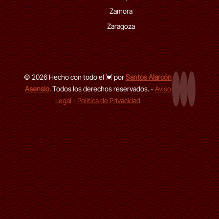
Zamora
Zaragoza
© 2026 Hecho con todo el 💓 por
Santos Alarcón
Asensio
. Todos los derechos reservados. -
Aviso
Página Web
LinkedIn de
GitHub d
Legal
-
Política de Privacidad