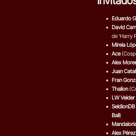
Invitado
Eduardo G
David Carri
de ‘Harry P
Mireia Lóp
Ace
(Cospl
Alex More
Juan Catal
Fran Gonz
Thalion
(Co
LW Veider
SeldionDB
Ball
)
Mandalori
Alex Pérez