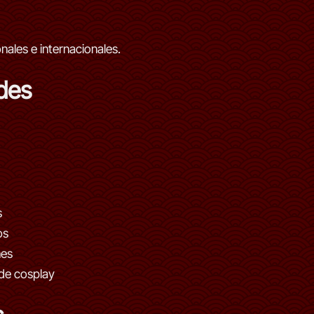
nales e internacionales.
des
s
os
nes
de cosplay