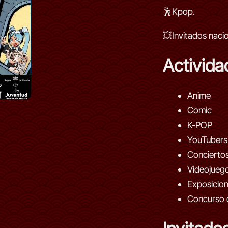
🕺Kpop.
💥Invitados nacio
Activida
Anime
Comic
K-POP
YouTubers
Concierto
Videojueg
Exposicio
Concurso 