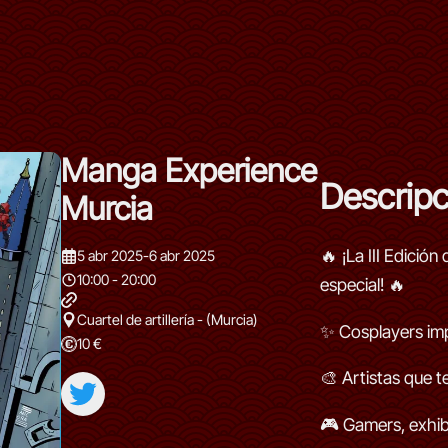
Manga Experience
Descripc
Murcia
🔥 ¡La III Edició
5 abr 2025
-
6 abr 2025
10:00 - 20:00
especial! 🔥
Cuartel de artillería - (Murcia)
✨ Cosplayers im
10 €
🎨 Artistas que t
🎮 Gamers, exhib