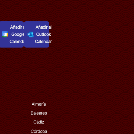
Añadir al
Añadir al
Google
Outlook
Calendar
Calendar
Almería
Baleares
Cádiz
Córdoba