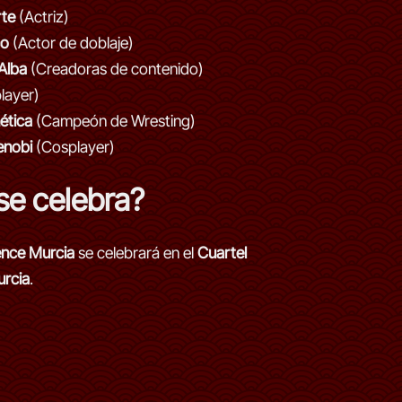
rte
(Actriz)
co
(Actor de doblaje)
Alba
(Creadoras de contenido)
layer)
ética
(Campeón de Wresting)
enobi
(Cosplayer)
se celebra?
nce Murcia
se celebrará en el
Cuartel
rcia
.