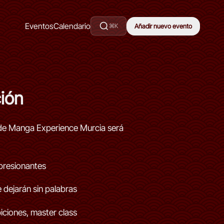
Eventos
Calendario
⌘K
Añadir nuevo evento
ión
n de Manga Experience Murcia será
presionantes
e dejarán sin palabras
iciones, master class