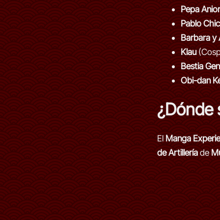
Pepa Anio
Pablo Chi
Barbara y 
Klau
(Cosp
Bestia Gen
Obi-dan K
¿Dónde 
El
Manga Experie
de Artillería
de
Mu