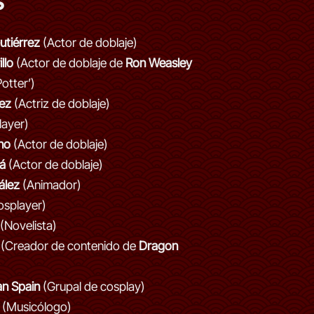
s
utiérrez
(Actor de doblaje)
llo
(Actor de doblaje de
Ron Weasley
otter’)
ez
(Actriz de doblaje)
ayer)
no
(Actor de doblaje)
á
(Actor de doblaje)
ález
(Animador)
splayer)
(Novelista)
(Creador de contenido de
Dragon
an Spain
(Grupal de cosplay)
(Musicólogo)