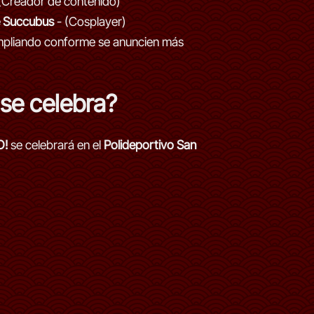
(Creador de contenido)
e Succubus
- (Cosplayer)
 ampliando conforme se anuncien más
se celebra?
O!
se celebrará en el
Polideportivo San