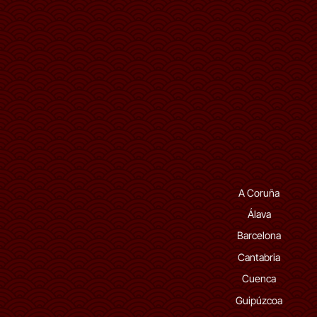
A Coruña
Álava
Barcelona
Cantabria
Cuenca
Guipúzcoa