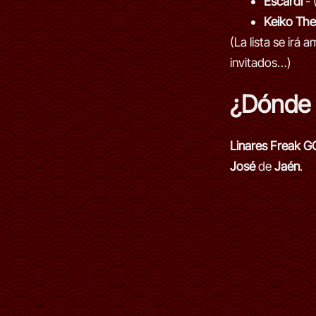
Escardi
- 
Keiko Th
(La lista se irá
invitados…)
¿Dónde 
Linares Freak G
José
de
Jaén
.