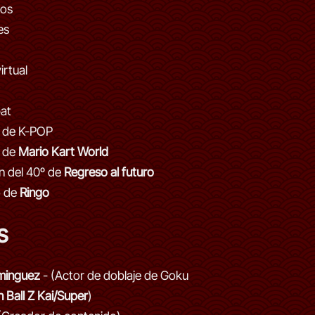
gos
es
irtual
at
 de K-POP
 de
Mario Kart World
n del 40º de
Regreso al futuro
o de
Ringo
s
minguez
- (Actor de doblaje de Goku
 Ball Z Kai/Super
)