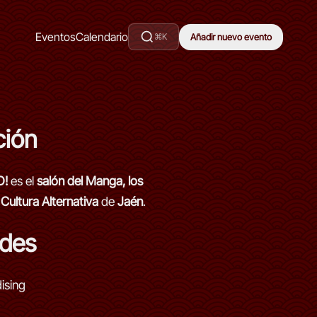
Eventos
Calendario
⌘K
Añadir nuevo evento
ción
O!
es el
salón del Manga, los
 Cultura Alternativa
de
Jaén
.
ades
ising