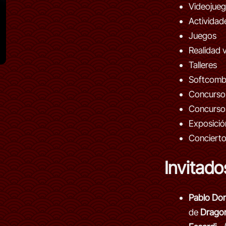
Videojue
Actividad
Juegos
Realidad v
Talleres
Softcomb
Concurso
Concurso
Exposició
Conciert
Invitado
Pablo Do
de
Dragon