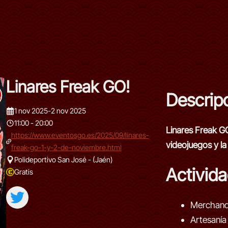
Linares Freak GO!
Descrip
1 nov 2025
-
2 nov 2025
11:00 - 20:00
Linares Freak G
https://www.eventosgo.es/2025/09/linares-
videojuegos y la
freak-go-1-y-2-de-noviembre.html
Polideportivo San José - (Jaén)
Activid
Gratis
Merchand
Artesanía