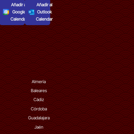
Añadir al
Añadir al
Google
Outlook
Calendar
Calendar
Almería
Baleares
Cádiz
Córdoba
Guadalajara
Jaén