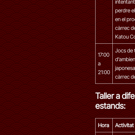
intentan
perdre e
en el pr
càrrec de
Katou C
Jocs de 
17:00
d’ambien
a
japonesa
21:00
càrrec d
Taller a dif
estands:
Hora
Activitat