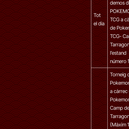
demos d
POKEM
Tot
TCG a cà
el dia
de Poke
TCG- Ca
Tarragon
l’estand
número 
Torneig 
Pokemo
a càrrec
Pokemo
Camp d
Tarrago
(Màxim 