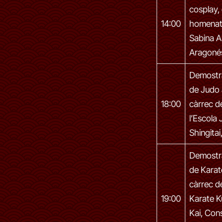
cosplay,
14:00
homenat
Sabina A
Aragoné
Demostr
de Judo 
18:00
càrrec d
l’Escola
Shingitai
Demostr
de Karat
càrrec d
19:00
Karate K
Kai, Cons