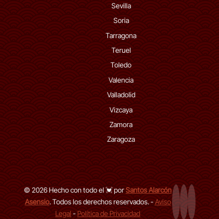
Sevilla
Soria
Tarragona
Teruel
Toledo
Valencia
Valladolid
Vizcaya
Zamora
Zaragoza
© 2026 Hecho con todo el 💓 por
Santos Alarcón
Asensio
. Todos los derechos reservados. -
Aviso
Página Web
LinkedIn de
GitHub d
Legal
-
Política de Privacidad