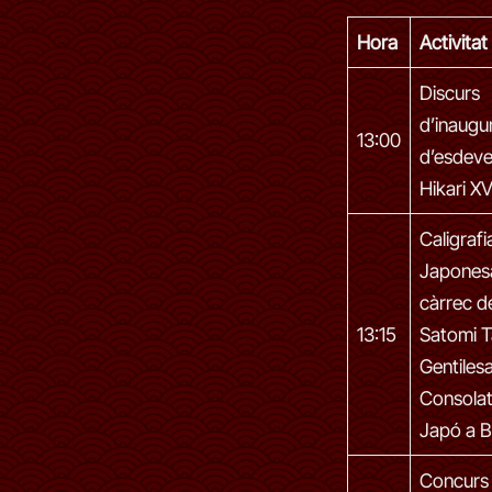
Hora
Activitat
Discurs
d’inaugu
13:00
d’esdev
Hikari XV
Caligrafi
Japones
càrrec d
13:15
Satomi T
Gentilesa
Consolat
Japó a 
Concurs