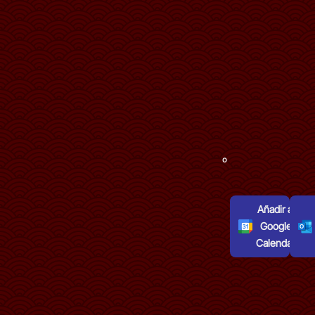
º
Añadir al
Google
Calendar