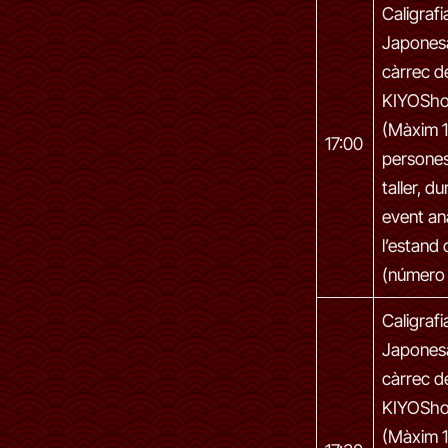
Caligrafi
Japones
càrrec d
KIYOSh
(Màxim 
17:00
persones
taller, du
event an
l’estand 
(número 
Caligrafi
Japones
càrrec d
KIYOSh
(Màxim 