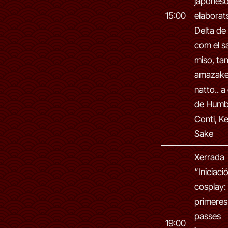
japones
15:00
elaborats
Delta de 
com el s
miso, tam
amazake
natto.. a
de Humb
Conti, K
Sake
Xerrada
“Iniciació
cosplay:
primeres
passes
19:00