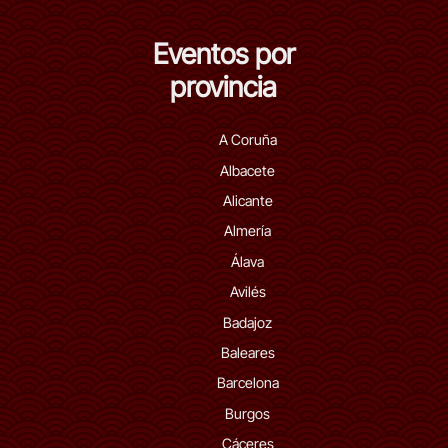
Eventos por
provincia
A Coruña
Albacete
Alicante
Almería
Álava
Avilés
Badajoz
Baleares
Barcelona
Burgos
Cáceres