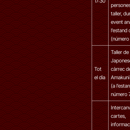
17:30
persones
taller, du
event an
l’estand 
(número 
Taller de
Japones
Tot
càrrec d
el dia
Amakuni
(a l’esta
número 
Intercan
cartes,
informaci