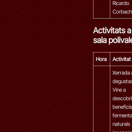
Ricardo
Corbach
Activitats a
sala polival
Hora
Activitat
Xerrada
degustac
Vine a
descobrir
beneficis
fermenta
naturals