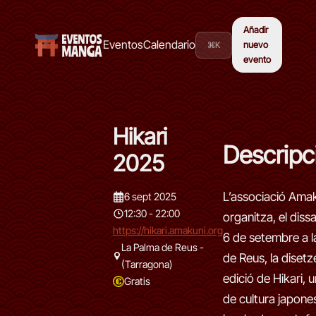
Añadir
Eventos
Calendario
⌘K
nuevo
evento
Hikari
Descripc
2025
L’associació Ama
6 sept 2025
12:30 - 22:00
organitza, el diss
https://hikari.amakuni.org
6 de setembre a l
La Palma de Reus -
de Reus, la diset
(Tarragona)
edició de Hikari, u
Gratis
de cultura japone