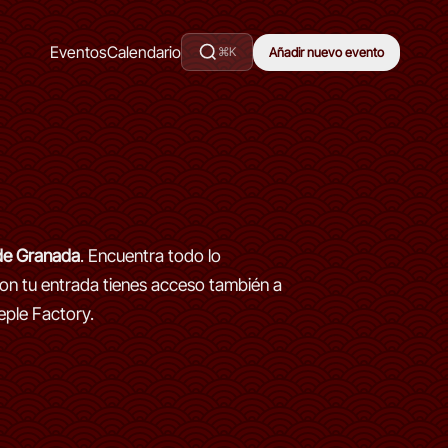
Eventos
Calendario
⌘K
Añadir nuevo evento
 de Granada
. Encuentra todo lo
n tu entrada tienes acceso también a
eple Factory.