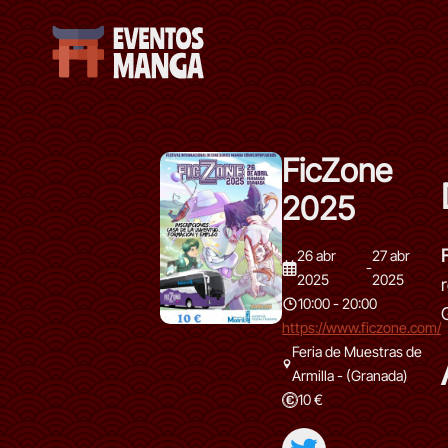
FicZone
2025
26 abr
27 abr
-
2025
2025
10:00 - 20:00
https://www.ficzone.com/
Feria de Muestras de
Armilla - (Granada)
10 €