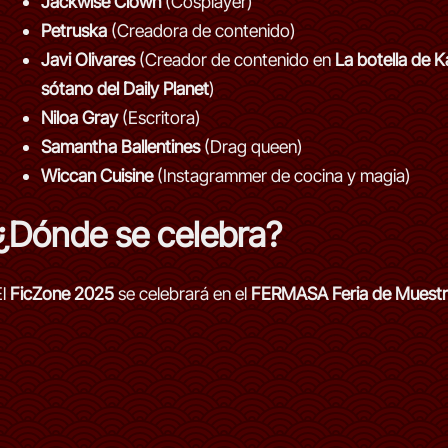
Jackwise Clown
(Cosplayer)
Petruska
(Creadora de contenido)
Javi Olivares
(Creador de contenido en
La botella de 
sótano del Daily Planet
)
Niloa Gray
(Escritora)
Samantha Ballentines
(Drag queen)
Wiccan Cuisine
(Instagrammer de cocina y magia)
¿Dónde se celebra?
El
FicZone 2025
se celebrará en el
FERMASA Feria de Muestra