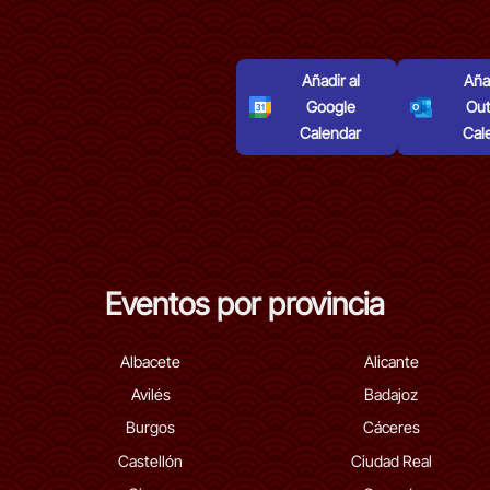
Añadir al
Añad
Google
Out
Calendar
Cal
Eventos por provincia
Albacete
Alicante
Avilés
Badajoz
Burgos
Cáceres
Castellón
Ciudad Real