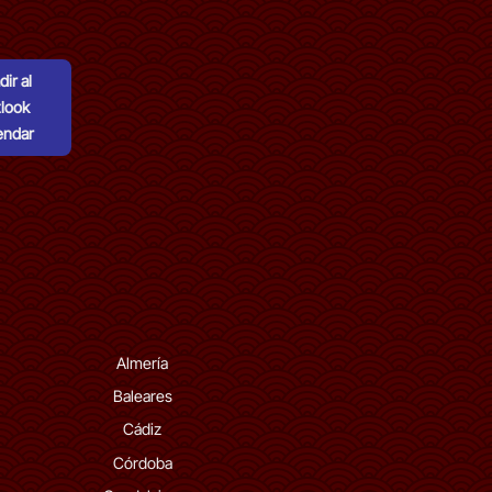
ir al
look
endar
Almería
Baleares
Cádiz
Córdoba