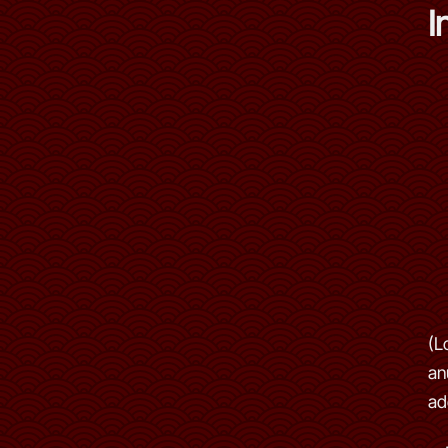
I
(L
an
ad