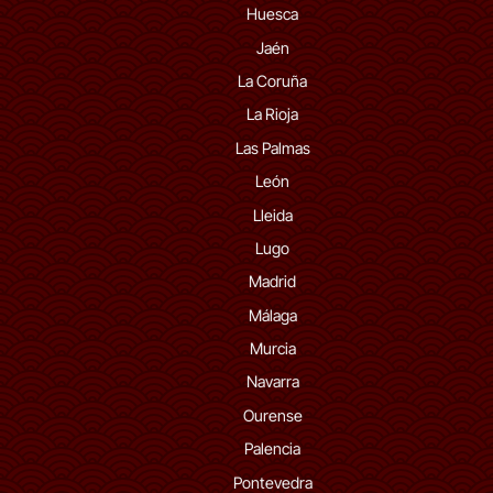
Huesca
Jaén
La Coruña
La Rioja
Las Palmas
León
Lleida
Lugo
Madrid
Málaga
Murcia
Navarra
Ourense
Palencia
Pontevedra