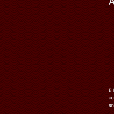
A
El
ac
en