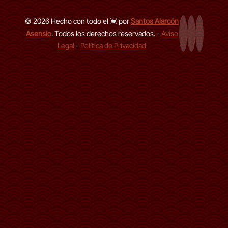
© 2026 Hecho con todo el 💓 por
Santos Alarcón
Asensio
. Todos los derechos reservados. -
Aviso
Página Web
LinkedIn de
GitHub d
Legal
-
Política de Privacidad