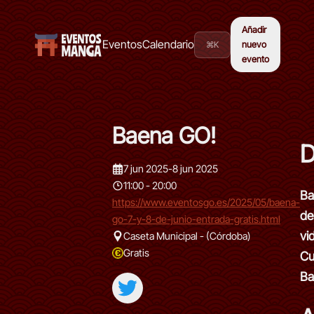
Añadir
Eventos
Calendario
⌘K
nuevo
evento
Baena GO!
D
7 jun 2025
-
8 jun 2025
11:00 - 20:00
Ba
https://www.eventosgo.es/2025/05/baena-
de
go-7-y-8-de-junio-entrada-gratis.html
vi
Caseta Municipal - (Córdoba)
Gratis
Cu
Ba