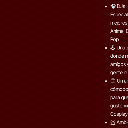
🎧 DJs
Especial
mejores
Anime, E
Pop
🕹 Una 
donde r
amigos 
gente n
😊 Un a
cómodo 
para que
gusto vi
Cosplay
🦸 Ambi