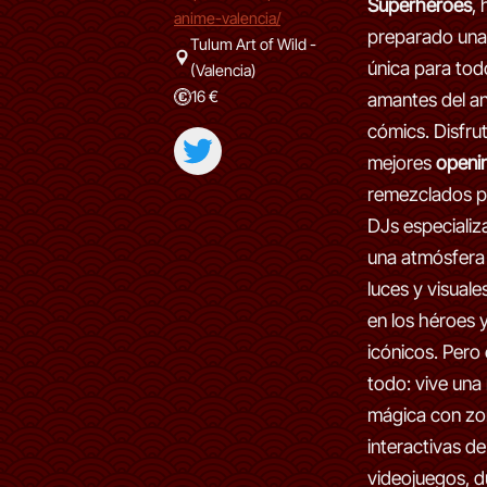
Superhéroes
,
anime-valencia/
preparado una
Tulum Art of Wild -
única para tod
(Valencia)
16 €
amantes del an
cómics. Disfrut
mejores
openi
remezclados p
DJs especializ
una atmósfera
luces y visuale
en los héroes y
icónicos. Pero
todo: vive una
mágica con zo
interactivas de
videojuegos, d