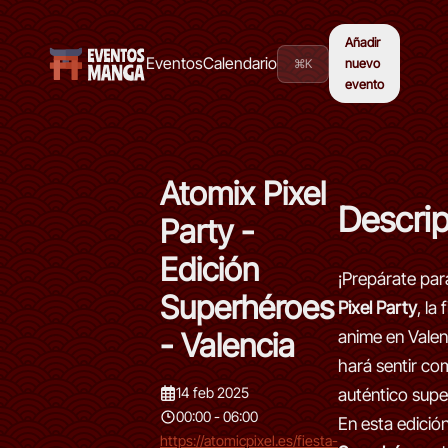
Añadir
Eventos
Calendario
⌘K
nuevo
evento
Atomix Pixel
Descri
Party -
Edición
¡Prepárate par
Superhéroes
Pixel Party
, la
- Valencia
anime en Valen
hará sentir co
14 feb 2025
auténtico sup
00:00 - 06:00
En esta edició
https://atomicpixel.es/fiesta-