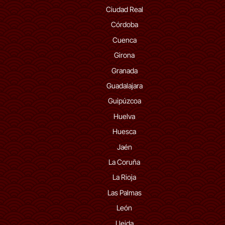
Ciudad Real
Córdoba
Cuenca
Girona
Granada
Guadalajara
Guipúzcoa
Huelva
Huesca
Jaén
La Coruña
La Rioja
Las Palmas
León
Lleida