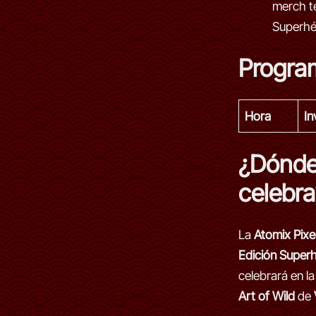
merch t
Superhé
Progra
Hora
In
¿Dónde
celebra
La
Atomix Pixel
Edición Super
celebrará en la
Art of Wild
de