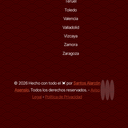
Teruel
Toledo
Valencia
Valladolid
Vizcaya
Zamora
Zaragoza
© 2026 Hecho con todo el 💓 por
Santos Alarcón
Asensio
. Todos los derechos reservados. -
Aviso
Página Web
LinkedIn de
GitHub d
Legal
-
Política de Privacidad