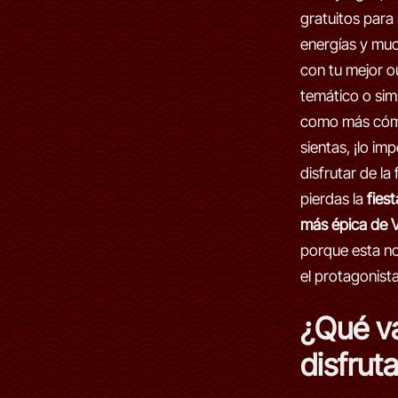
gratuitos para
energías y mu
con tu mejor ou
temático o si
como más cóm
sientas, ¡lo im
disfrutar de la 
pierdas la
fies
más épica de V
porque esta no
el protagonista
¿Qué v
disfrut