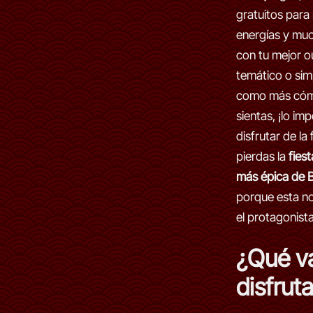
gratuitos para
energías y mu
con tu mejor ou
temático o si
como más cóm
sientas, ¡lo im
disfrutar de la 
pierdas la
fies
más épica de B
porque esta no
el protagonista
¿Qué v
disfrut