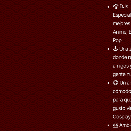
🎧 DJs
Especial
mejores
Anime, E
Pop
🕹 Una 
donde r
amigos 
gente n
😊 Un a
cómodo 
para que
gusto vi
Cosplay
🦸 Ambi