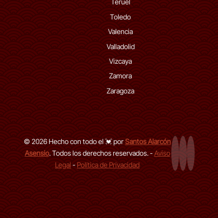
Teruel
Toledo
Valencia
Valladolid
Vizcaya
Zamora
Zaragoza
© 2026 Hecho con todo el 💓 por
Santos Alarcón
Asensio
. Todos los derechos reservados. -
Aviso
Página Web
LinkedIn de
GitHub d
Legal
-
Política de Privacidad