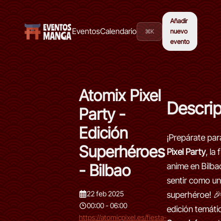
Añadir
Eventos
Calendario
⌘K
nuevo
evento
Atomix Pixel
Descri
Party -
Edición
¡Prepárate par
Superhéroes
Pixel Party
, la
- Bilbao
anime en Bilba
sentir como un
22 feb 2025
superhéroe! 
00:00 - 06:00
edición temáti
https://atomicpixel.es/fiesta-