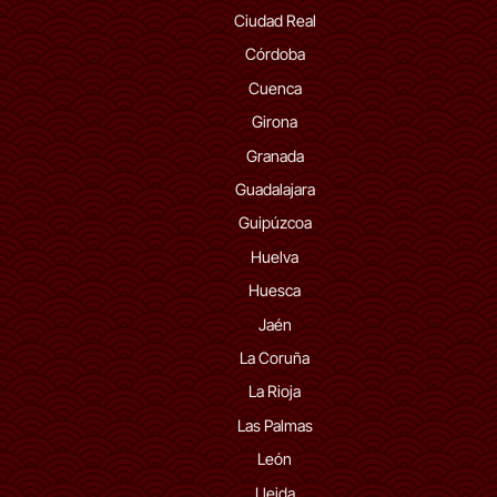
Ciudad Real
Córdoba
Cuenca
Girona
Granada
Guadalajara
Guipúzcoa
Huelva
Huesca
Jaén
La Coruña
La Rioja
Las Palmas
León
Lleida