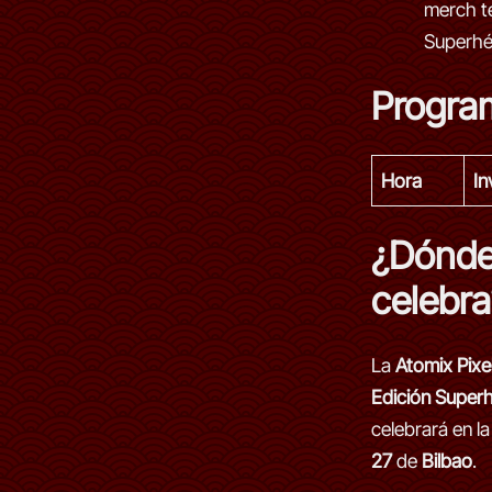
merch t
Superhé
Progra
Hora
In
¿Dónde
celebra
La
Atomix Pixel
Edición Super
celebrará en la
27
de
Bilbao
.