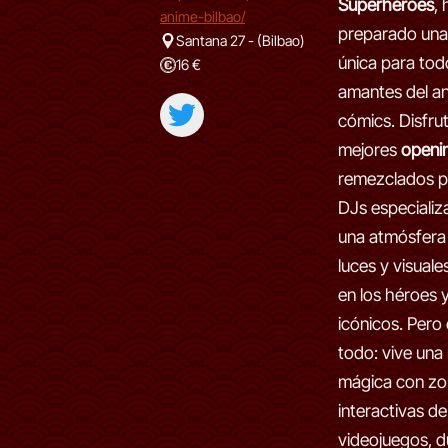
Superhéroes
,
anime-bilbao/
preparado una
Santana 27 - (Bilbao)
única para tod
16 €
amantes del an
cómics. Disfrut
mejores
openi
remezclados p
DJs especializ
una atmósfera
luces y visuale
en los héroes y
icónicos. Pero
todo: vive una
mágica con zo
interactivas de
videojuegos, d