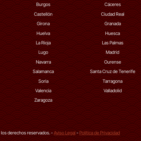
Burgos
Cáceres
Castellón
Ciudad Real
Girona
Granada
Huelva
Huesca
La Rioja
Las Palmas
Lugo
Madrid
Navarra
Ourense
Salamanca
Santa Cruz de Tenerife
Soria
Tarragona
Valencia
Valladolid
Zaragoza
 los derechos reservados. -
Aviso Legal
-
Política de Privacidad