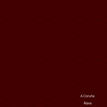
A Coruña
Álava