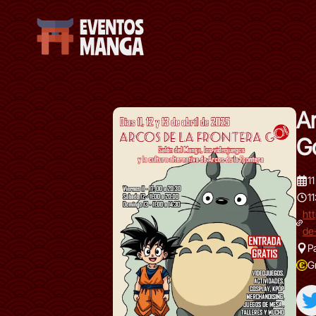
Ar
G
1
1
ht
de
P
G