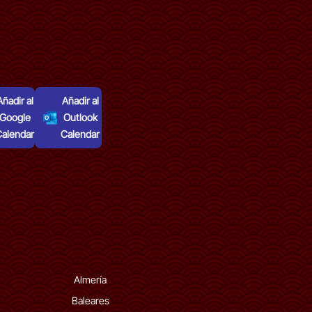
Añadir al
Añadir al
Google
Outlook
Calendar
Calendar
Almería
Baleares