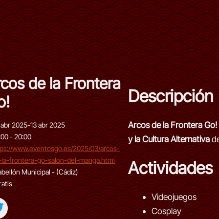
cos de la Frontera
Descripción
o!
Arcos de la Frontera Go!
1 abr 2025
-
13 abr 2025
1:00 - 20:00
y la Cultura Alternativa
d
tps://www.eventosgo.es/2025/03/arcos-
-la-frontera-go-salon-del-manga.html
Actividades
abellón Municipal - (Cádiz)
ratis
Videojuegos
Cosplay