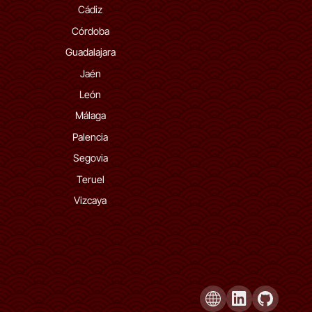
Cádiz
Córdoba
Guadalajara
Jaén
León
Málaga
Palencia
Segovia
Teruel
Vizcaya
Página Web
LinkedIn de Sant
GitHub de 